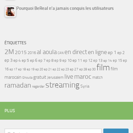
Pourquoi BeReal n’a jamais conquis les utilisateurs
ÉTIQUETTES
2M
al aoula
en direct
en ligne
2015
ep 1
ep 2
2016
CAN
ep 3
ep 4
ep 5
ep 6
ep 7
ep 11
ep 8
ep 9
ep 10
ep 12
ep 13
ep 15
ep
ep 14
film
film
16
ep 17
ep 21
ep 27
ep 18
ep 19
ep 20
ep 22
ep 23
ep 28
ep 30
maroc
live
gratuit
marocain
Jerusalem
match
Ghouta
streaming
ramadan
Syria
regarder
PLUS
Rechercher :