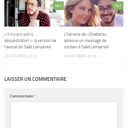
0
0
« Il n’y a ni viol ni
L’héroïne de «Ghaltana»
séquestration »: la version de
adresse un message de
l’avocat de Saâd Lamjarred
soutien à Saâd Lamjarred
28 OCTOBRE 2016
30 OCTOBRE 2016
LAISSER UN COMMENTAIRE
Commentaire
*