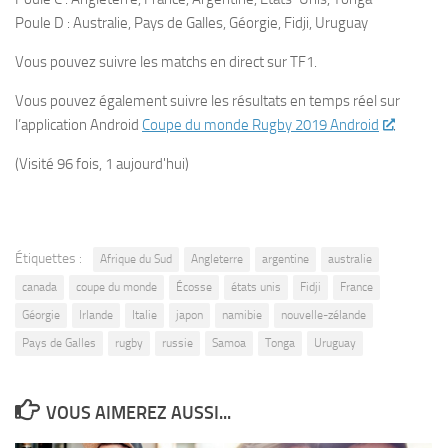
Poule D : Australie, Pays de Galles, Géorgie, Fidji, Uruguay
Vous pouvez suivre les matchs en direct sur TF1.
Vous pouvez également suivre les résultats en temps réel sur
l’application Android
Coupe du monde Rugby 2019 Android
.
(Visité 96 fois, 1 aujourd'hui)
Étiquettes :
Afrique du Sud
Angleterre
argentine
australie
canada
coupe du monde
Écosse
états unis
Fidji
France
Géorgie
Irlande
Italie
japon
namibie
nouvelle-zélande
Pays de Galles
rugby
russie
Samoa
Tonga
Uruguay
VOUS AIMEREZ AUSSI...