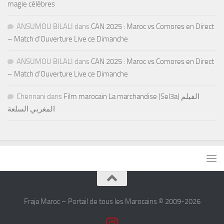
magie célèbres
ANSUMOU BILALI
dans
CAN 2025 : Maroc vs Comores en Direct
– Match d’Ouverture Live ce Dimanche
ANSUMOU BILALI
dans
CAN 2025 : Maroc vs Comores en Direct
– Match d’Ouverture Live ce Dimanche
Chennani
dans
Film marocain La marchandise (Sel3a) الفيلم
المغربي السلعة
Fraja Maroc – Portail de tous les Marocains © 2009-2026