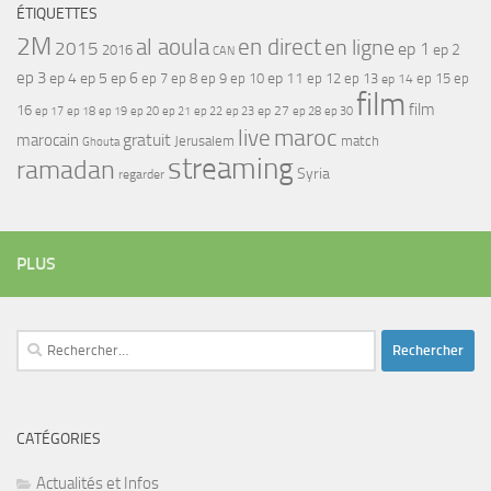
ÉTIQUETTES
2M
al aoula
en direct
en ligne
2015
ep 1
ep 2
2016
CAN
ep 3
ep 4
ep 5
ep 6
ep 7
ep 11
ep 8
ep 9
ep 10
ep 12
ep 13
ep 15
ep
ep 14
film
film
16
ep 17
ep 21
ep 27
ep 18
ep 19
ep 20
ep 22
ep 23
ep 28
ep 30
maroc
live
gratuit
marocain
Jerusalem
match
Ghouta
streaming
ramadan
Syria
regarder
PLUS
Rechercher :
CATÉGORIES
Actualités et Infos