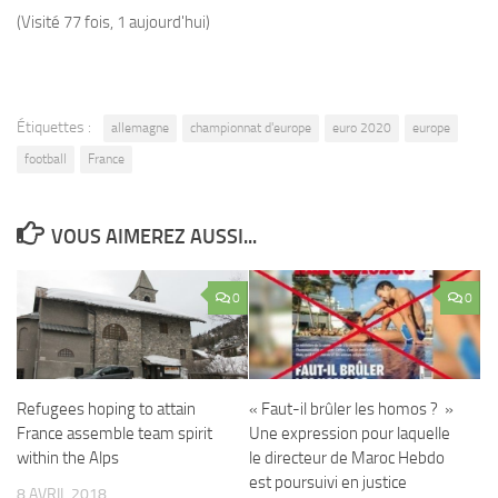
(Visité 77 fois, 1 aujourd'hui)
Étiquettes :
allemagne
championnat d'europe
euro 2020
europe
football
France
VOUS AIMEREZ AUSSI...
0
0
Refugees hoping to attain
« Faut-il brûler les homos ? »
France assemble team spirit
Une expression pour laquelle
within the Alps
le directeur de Maroc Hebdo
est poursuivi en justice
8 AVRIL 2018