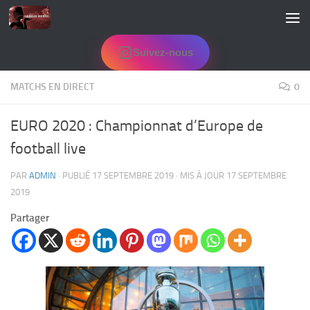
Skip to content
Suivez-nous
MATCHS EN DIRECT
0
EURO 2020 : Championnat d’Europe de
football live
PAR
ADMIN
· PUBLIÉ
17 SEPTEMBRE 2019
· MIS À JOUR
17 SEPTEMBRE
2019
Partager