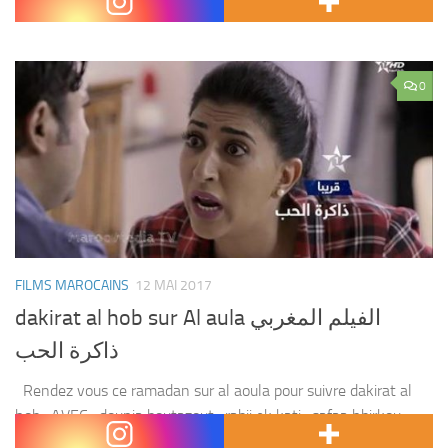
Avec : aziz hattab ,rafiq boubker...
0
FILMS MAROCAINS
12 MAI 2017
dakirat al hob sur Al aula الفيلم المغربي
ذاكرة الحب
Rendez vous ce ramadan sur al aoula pour suivre dakirat al
hob . AVEC : dounia boutazout , rabii ek kati , safaa hbirkou ,
oussama bastaoui et d’autres Film : dakirat al...