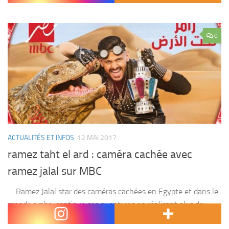
0
ACTUALITÉS ET INFOS
12 MAI 2017
ramez taht el ard : caméra cachée avec
ramez jalal sur MBC
Ramez Jalal star des caméras cachées en Egypte et dans le
monde arabe ,continue ses aventures en réalisant plus de
succès grâce à son nouveau concept » ramez taht el ard » ,...