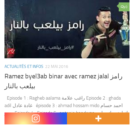
0
ACTUALITÉS ET INFOS
22 MAI 2016
Ramez byel3ab binar avec ramez jalal رامز
بيلعب بالنار
Episode 1 : Ragheb aalama راغب علامة Episode 2 : ghada
adil غادة عادل épisode 3 : ahmad hossam mido احمد حسام
ميدو Episode 4 : Episode 5 : antonio banderas انطونيو بانديراس
Episode 6 :...