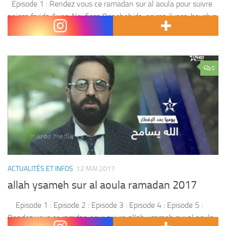
Episode 1 : Rendez vous ce ramadan sur al aoula pour suivre
anissa farida Avec :Noufissa Benchehida, naima ilyass, bouchra
ahrich ,fatima ouchay,et d’autres
0
ACTUALITÉS ET INFOS
12 MAI 2017
allah ysameh sur al aoula ramadan 2017
Episode 1 : Episode 2 : Episode 3 : Episode 4 : Episode 5 :
Rendez vous ce ramdan pour suivre allah ysameh sur al aoula