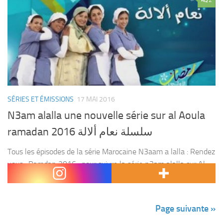
SÉRIES ET ÉMISSIONS
17 MAI 2016
N3am alalla une nouvelle série sur al Aoula
ramadan 2016 سلسلة نعام ألالة
Tous les épisodes de la série Marocaine N3aam a lalla : Rendez
vous , Ramdan 2016 , pour suivre la série n3am alalla sur Al
aoula . Avec : naima ilyasse , meriem zaimi...
Page suivante »