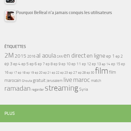
Pourquoi BeReal n’a jamais conquis les utilisateurs
ÉTIQUETTES
2M
al aoula
en direct
en ligne
2015
ep 1
ep 2
2016
CAN
ep 3
ep 4
ep 5
ep 6
ep 7
ep 11
ep 8
ep 9
ep 10
ep 12
ep 13
ep 15
ep
ep 14
film
film
16
ep 17
ep 21
ep 27
ep 18
ep 19
ep 20
ep 22
ep 23
ep 28
ep 30
maroc
live
gratuit
marocain
Jerusalem
match
Ghouta
streaming
ramadan
Syria
regarder
PLUS