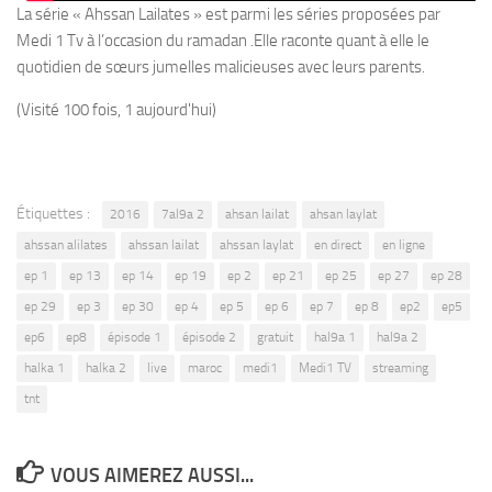
La série « Ahssan Lailates » est parmi les séries proposées par
Medi 1 Tv à l’occasion du ramadan .Elle raconte quant à elle le
quotidien de sœurs jumelles malicieuses avec leurs parents.
(Visité 100 fois, 1 aujourd'hui)
Étiquettes :
2016
7al9a 2
ahsan lailat
ahsan laylat
ahssan alilates
ahssan lailat
ahssan laylat
en direct
en ligne
ep 1
ep 13
ep 14
ep 19
ep 2
ep 21
ep 25
ep 27
ep 28
ep 29
ep 3
ep 30
ep 4
ep 5
ep 6
ep 7
ep 8
ep2
ep5
ep6
ep8
épisode 1
épisode 2
gratuit
hal9a 1
hal9a 2
halka 1
halka 2
live
maroc
medi1
Medi1 TV
streaming
tnt
VOUS AIMEREZ AUSSI...