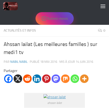
Skip to content
Suivez-nous
ACTUALITÉS ET INFOS
0
Ahssan lailat (Les meilleures familles ) sur
medi1 tv
PAR
NABIL NABIL
· PUBLIÉ
18 MAI 2016
· MIS À JOUR
14 JUIN 2016
Partager
ahssan lailat