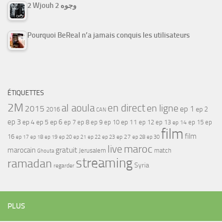
2 Wjouh 2 وجوه
Pourquoi BeReal n’a jamais conquis les utilisateurs
ÉTIQUETTES
2M
al aoula
en direct
en ligne
2015
ep 1
ep 2
2016
CAN
ep 3
ep 4
ep 5
ep 6
ep 7
ep 11
ep 8
ep 9
ep 10
ep 12
ep 13
ep 15
ep
ep 14
film
film
16
ep 17
ep 21
ep 27
ep 18
ep 19
ep 20
ep 22
ep 23
ep 28
ep 30
maroc
live
gratuit
marocain
Jerusalem
match
Ghouta
streaming
ramadan
Syria
regarder
PLUS