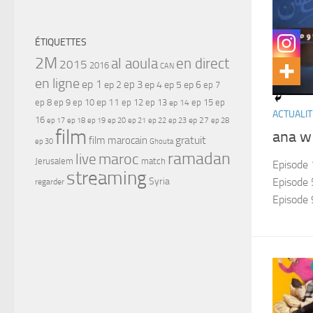
ÉTIQUETTES
2M
al aoula
en direct
2015
2016
CAN
en ligne
ep 1
ep 3
ep 2
ep 4
ep 5
ep 6
ep 7
ep 11
ep 8
ep 9
ep 10
ep 12
ep 13
ep 15
ep
ep 14
ACTUALIT
16
ep 17
ep 21
ep 27
ep 18
ep 19
ep 20
ep 22
ep 23
ep 28
film
ana w
gratuit
film marocain
ep 30
Ghouta
ramadan
maroc
live
Jerusalem
match
Episode 1
streaming
Syria
Episode 5
regarder
Episode 9