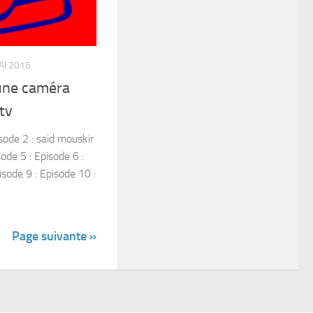
AI 2016
 une caméra
tv
sode 2 : said mouskir
ode 5 : Episode 6 :
isode 9 : Episode 10 :
Page suivante »