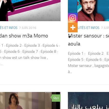
ÉS ET INFOS
7 JUIN 2016
ACTUALITÉS ET INFOS
7 JUI
dan show m3a Momo
Mister sansour : sé
aoula
1 : Episode 2 : Episode 3 : Episode 4 :
 : Episode 6 : Episode 7 : Episode 8 :
Episode 1 : Episode 2 Ep
show est un talk show live ,
Episode 5 : Episode 6 : Ep
..
Mister senseur , bagagist
à...
0