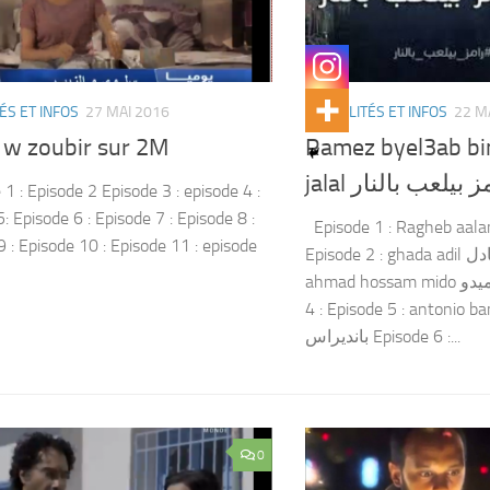
ÉS ET INFOS
27 MAI 2016
ACTUALITÉS ET INFOS
22 M
 w zoubir sur 2M
Ramez byel3ab bi
jalal  بيلعب بالنار
1 : Episode 2 Episode 3 : episode 4 :
: Episode 6 : Episode 7 : Episode 8 :
Episode 1 : Ragheb aalama علامة
9 : Episode 10 : Episode 11 : episode
Episode 2 : ghada adil غادة عادل épisode 3 :
ahmad hossam mido احمد حسام ميدو Episode
4 : Episode 5 : antonio bandera
بانديراس Episode 6 :...
0