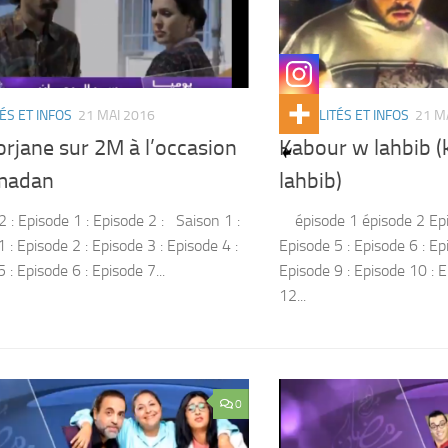
ÉS ET INFOS
21 MAI 2016
ACTUALITÉS ET INFOS
21 M
orjane sur 2M à l’occasion
Kabour w lahbib (
madan
lahbib)
 : Episode 1 : Episode 2 : Saison 1 :
épisode 1 épisode 2 Epi
 : Episode 2 : Episode 3 : Episode 4 :
Episode 5 : Episode 6 : Ep
 : Episode 6 : Episode 7...
Episode 9 : Episode 10 : 
12...
0