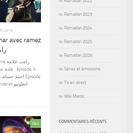
Ramadan 2022
Ramadan 2023
Ramadan 2024
AI 2016
nar avec ramez
Ramadan 2025
رامز
Ramadan 2026
راغب 
Séries et émissions
TV en direct
s انطونيو
Wiki Maroc
COMMENTAIRES RÉCENTS
0