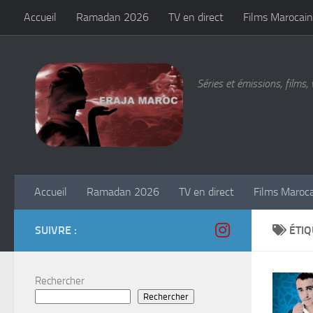
Accueil
Ramadan 2026
TV en direct
Films Marocain
Skip to content
Séries et émissions, films, 
Accueil
Ramadan 2026
TV en direct
Films Maroc
SUIVRE :
ÉTIQ
Rechercher
Rechercher