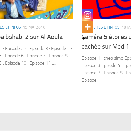
ÉS ET INFOS
19 MAI 2016
ACTUALITÉS ET INFOS
18 M
a bshabi 2 sur Al Aoula
Caméra 5 étoiles
cachée sur Medi1 
1 : Episode 2 : Episode 3 : Episode 4 :
 : Episode 6 : Episode 7 : Episode 8 :
Episode 1 : cheb simo Epi
 : Episode 10 : Episode 11 :...
Episode 3 Episode 4 : Epis
Episode 7 ; Episode 8 : Ep
Episode...