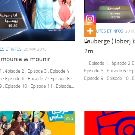
ACTUALITÉS ET INFOS
20 M
l’auberge ( loberj 
ÉS ET INFOS
20 MAI 2016
2m
 mounia w mounir
Episode 1 : épisode 2 Ep
Episode 5 : Episode 6 : Ep
 : épisode 2 : Episode 3 : Episode 4 :
Episode 9 : Episode 10 : Ep
 : Episode 6 : Episode 7 : Episode 8 :
 : Episode 10 : Episode 11 : Episode...
0