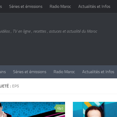
s
Séries et émissions
Radio Maroc
Actualités et Infos
vidéos , TV en ligne , recettes , astuces et actualité du Maroc
ains
Séries et émissions
Radio Maroc
Actualités et Infos
UETÉ :
EP5
0