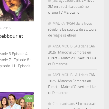
jalal agouzoul
dans
2M live ,
2M en direct : La deuxième
chaine TV Marocaine
MALIKA NASRI
dans
Nous
AI 2016
révélons les secrets de six tours
kebbour et
de magie célèbres
ANSUMOU BILALI
dans
CAN
2025 : Maroc vs Comores en
sode 3 Episode 4 :
Direct – Match d’Ouverture Live
isode 7 : Episode 8 :
ce Dimanche
Episode 11 : Episode
ANSUMOU BILALI
dans
CAN
2025 : Maroc vs Comores en
Direct – Match d’Ouverture Live
ce Dimanche
0
Chennani
dans
Film marocain