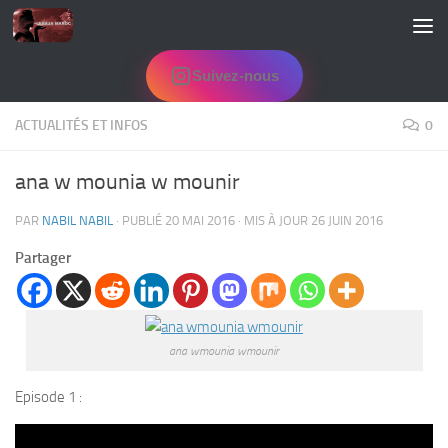
Skip to content
Suivez-nous
ACTUALITÉS ET INFOS
0
ana w mounia w mounir
PAR
NABIL NABIL
· PUBLIÉ
20 MAI 2016
· MIS À JOUR
26 JUIN 2016
Partager
ana wmounia wmounir
Episode 1 :