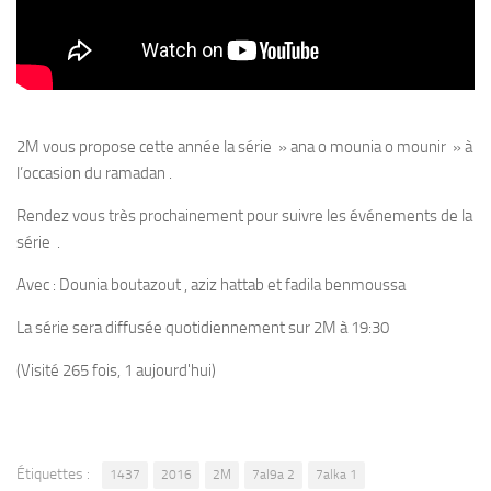
2M vous propose cette année la série » ana o mounia o mounir » à
l’occasion du ramadan .
Rendez vous très prochainement pour suivre les événements de la
série .
Avec : Dounia boutazout , aziz hattab et fadila benmoussa
La série sera diffusée quotidiennement sur 2M à 19:30
(Visité 265 fois, 1 aujourd'hui)
Étiquettes :
1437
2016
2M
7al9a 2
7alka 1