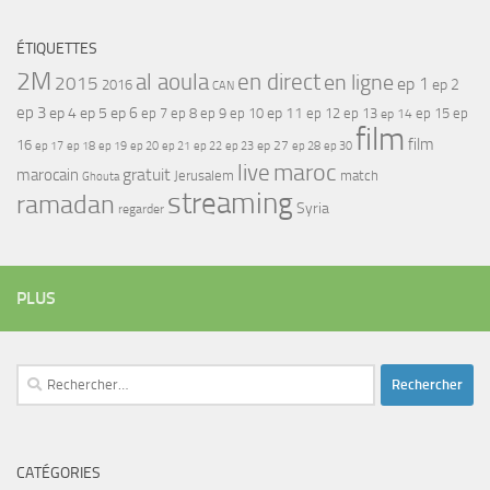
ÉTIQUETTES
2M
al aoula
en direct
en ligne
2015
ep 1
ep 2
2016
CAN
ep 3
ep 4
ep 5
ep 6
ep 7
ep 11
ep 8
ep 9
ep 10
ep 12
ep 13
ep 15
ep
ep 14
film
film
16
ep 17
ep 21
ep 27
ep 18
ep 19
ep 20
ep 22
ep 23
ep 28
ep 30
maroc
live
gratuit
marocain
Jerusalem
match
Ghouta
streaming
ramadan
Syria
regarder
PLUS
Rechercher :
CATÉGORIES