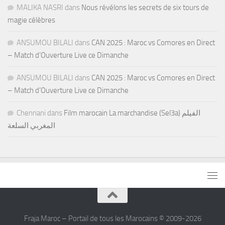
MALIKA NASRI
dans
Nous révélons les secrets de six tours de
magie célèbres
ANSUMOU BILALI
dans
CAN 2025 : Maroc vs Comores en Direct
– Match d’Ouverture Live ce Dimanche
ANSUMOU BILALI
dans
CAN 2025 : Maroc vs Comores en Direct
– Match d’Ouverture Live ce Dimanche
Chennani
dans
Film marocain La marchandise (Sel3a) الفيلم
المغربي السلعة
Fraja Maroc – Portail de tous les Marocains © 2009-2026