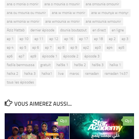
ana o monia o monir
ana o mounia o mounir
ana omounia omounir
ana ou mounia ou mounir
ana w monia w monir
ana w mounya w monyr
ana wmonia w monir
ana wmounia w monir
ana wmounia wmounir
Aziz Hattab
dernier épisode
dounia boutazout
en direct
en ligne
ep 1
ep 10
ep 11
ep 12
ep 16
ep 17
ep 18
ep 2
ep 3
ep 4
ep 5
ep 6
ep 7
ep 8
ep 9
ep2
ep3
ep4
ep5
ep6
ep7
ep9
épisode 1
épisode 2
épisode 3
fadila benmoussa
gratuit
hal9a 1
hal9a 2
hal9a 3
halka 1
halka 2
halka 3
halka1
live
maroc
ramadan
ramadan 1437
tous les épisodes
VOUS AIMEREZ AUSSI...
0
0