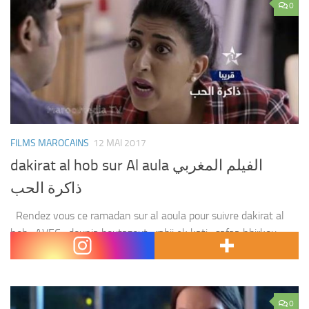
0
FILMS MAROCAINS
12 MAI 2017
dakirat al hob sur Al aula الفيلم المغربي
ذاكرة الحب
Rendez vous ce ramadan sur al aoula pour suivre dakirat al
hob . AVEC : dounia boutazout , rabii ek kati , safaa hbirkou ,
oussama bastaoui et d’autres Film : dakirat al...
0