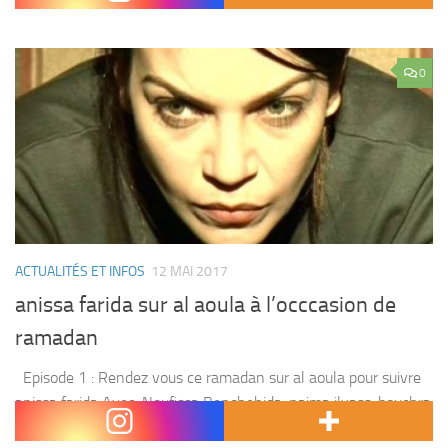
0
ACTUALITÉS ET INFOS
12 MAI 2017
anissa farida sur al aoula à l’occcasion de
ramadan
Episode 1 : Rendez vous ce ramadan sur al aoula pour suivre
anissa farida Avec :Noufissa Benchehida, naima ilyass, bouchra
ahrich ,fatima ouchay,et d’autres