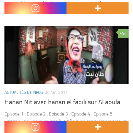
heures à la recherche de quelqu’un ou quelque chose avec
une...
0
ACTUALITÉS ET INFOS
20 MAI 2017
Hanan Nit avec hanan el fadili sur Al aoula
Episode 1 : Episode 2 : Episode 3 : Episode 4 : Episode 5 ;
Hanane Fadili nous reviens à la télé avec ses premiers amours:
les parodies. Cette fois, par celles des émissions,...