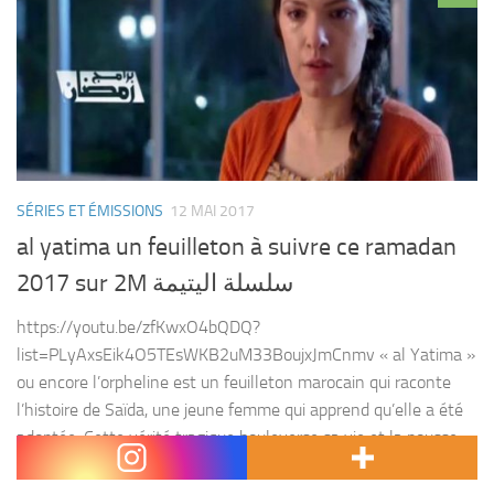
SÉRIES ET ÉMISSIONS
12 MAI 2017
al yatima un feuilleton à suivre ce ramadan
2017 sur 2M سلسلة اليتيمة
https://youtu.be/zfKwxO4bQDQ?
list=PLyAxsEik4O5TEsWKB2uM33BoujxJmCnmv « al Yatima »
ou encore l’orpheline est un feuilleton marocain qui raconte
l’histoire de Saïda, une jeune femme qui apprend qu’elle a été
adoptée. Cette vérité tragique bouleverse sa vie et la pousse
à...