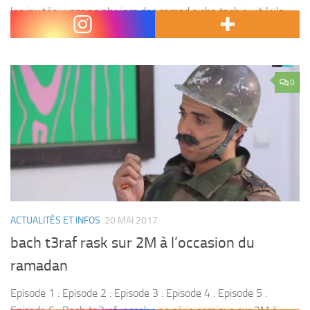
les invités : yassine ahejjam doc samad aicha tachinwit leila
hdioui aicha chenna el fizazi hatim idar...
0
ACTUALITÉS ET INFOS
20 MAI 2017
bach t3raf rask sur 2M à l’occasion du
ramadan
Episode 1 : Episode 2 : Episode 3 : Episode 4 : Episode 5 :