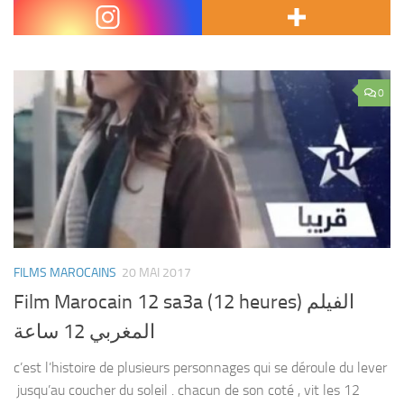
Episode 6 : Bach ta3ref rassek une série comique sur 2M à
l’occasion de ramadan 2017 , sur 2M...
0
FILMS MAROCAINS
20 MAI 2017
Film Marocain 12 sa3a (12 heures) الفيلم
المغربي 12 ساعة
c’est l’histoire de plusieurs personnages qui se déroule du lever
jusqu’au coucher du soleil . chacun de son coté , vit les 12