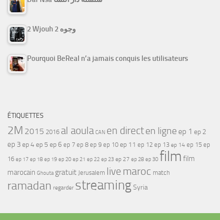
2 Wjouh 2 وجوه
Pourquoi BeReal n’a jamais conquis les utilisateurs
ÉTIQUETTES
2M
al aoula
en direct
en ligne
2015
ep 1
ep 2
2016
CAN
ep 3
ep 4
ep 5
ep 6
ep 7
ep 11
ep 8
ep 9
ep 10
ep 12
ep 13
ep 15
ep
ep 14
film
film
16
ep 17
ep 21
ep 27
ep 18
ep 19
ep 20
ep 22
ep 23
ep 28
ep 30
maroc
live
gratuit
marocain
Jerusalem
match
Ghouta
streaming
ramadan
Syria
regarder