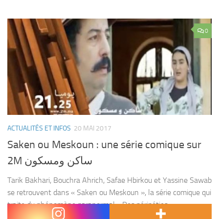
0
ACTUALITÉS ET INFOS
20 MAI 2017
Saken ou Meskoun : une série comique sur
2M ساكن ومسكون
Tarik Bakhari, Bouchra Ahrich, Safae Hbirkou et Yassine Sawab
se retrouvent dans « Saken ou Meskoun », la série comique qui
traite du phénomène paranormal… Des péripéties
abracadabrantes à ne surtout pas rater, après le Ftour,...