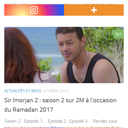
monde arabe ,continue ses aventures en réalisant plus de
succès grâce à son nouveau concept » ramez taht el ard » ,...
0
ACTUALITÉS ET INFOS
27 AVRIL 2017
Sir lmorjan 2 : saison 2 sur 2M à l’occasion
du Ramadan 2017
Saison 2 Episode 1 : Episode 2 : Episode 3 : Rendez vous