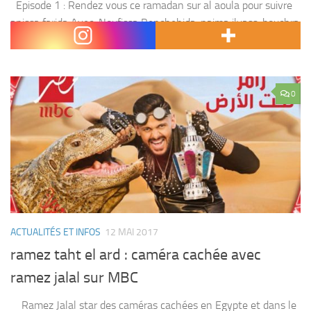
Episode 1 : Rendez vous ce ramadan sur al aoula pour suivre
anissa farida Avec :Noufissa Benchehida, naima ilyass, bouchra
ahrich ,fatima ouchay,et d’autres
0
ACTUALITÉS ET INFOS
12 MAI 2017
ramez taht el ard : caméra cachée avec
ramez jalal sur MBC
Ramez Jalal star des caméras cachées en Egypte et dans le