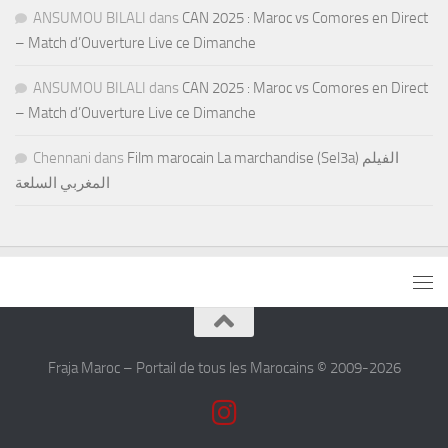
ANSUMOU BILALI
dans
CAN 2025 : Maroc vs Comores en Direct
– Match d’Ouverture Live ce Dimanche
ANSUMOU BILALI
dans
CAN 2025 : Maroc vs Comores en Direct
– Match d’Ouverture Live ce Dimanche
Chennani
dans
Film marocain La marchandise (Sel3a) الفيلم
المغربي السلعة
Fraja Maroc – Portail de tous les Marocains © 2009-2026