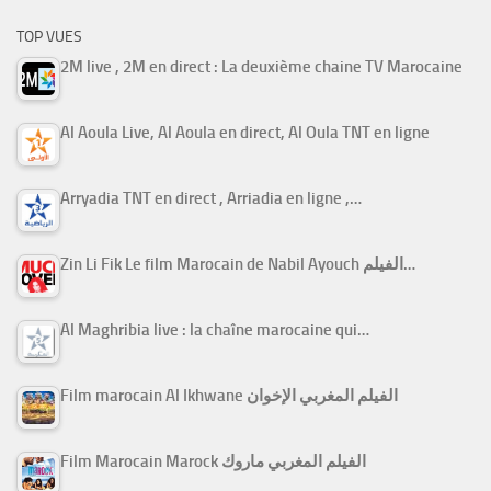
TOP VUES
2M live , 2M en direct : La deuxième chaine TV Marocaine
Al Aoula Live, Al Aoula en direct, Al Oula TNT en ligne
Arryadia TNT en direct , Arriadia en ligne ,…
Zin Li Fik Le film Marocain de Nabil Ayouch الفيلم…
Al Maghribia live : la chaîne marocaine qui…
Film marocain Al Ikhwane الفيلم المغربي الإخوان
Film Marocain Marock الفيلم المغربي ماروك