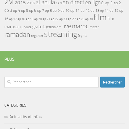
2M
al aoula
en direct
en ligne
2015
ep 1
ep 2
2016
CAN
ep 3
ep 4
ep 5
ep 6
ep 7
ep 11
ep 8
ep 9
ep 10
ep 12
ep 13
ep 15
ep
ep 14
film
film
16
ep 17
ep 21
ep 27
ep 18
ep 19
ep 20
ep 22
ep 23
ep 28
ep 30
maroc
live
gratuit
marocain
Jerusalem
match
Ghouta
streaming
ramadan
Syria
regarder
PLUS
Rechercher :
CATÉGORIES
Actualités et Infos