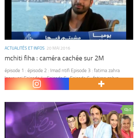
ACTUALITÉS ET INFOS
20 MAI 2016
mchiti fiha : caméra cachée sur 2M
épisode 1 : épisode 2 : Imad ntifi Episode 3 : fatima zahra
laaroussi Episode 4 : Episode 5 : Episode 6 : fatima zahra
benasser Episode 7 : samid ghilan Episode 8 :...
0