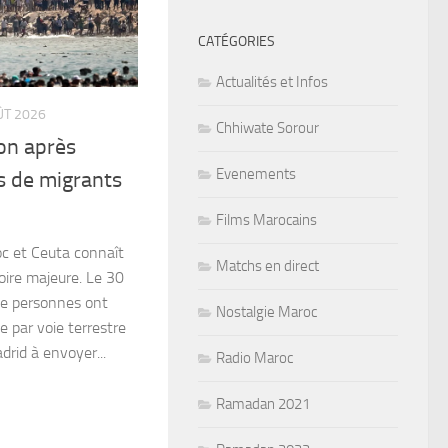
CATÉGORIES
Actualités et Infos
ÛT 2026
Chhiwate Sorour
on après
Evenements
rs de migrants
Films Marocains
oc et Ceuta connaît
Matchs en direct
oire majeure. Le 30
 de personnes ont
Nostalgie Maroc
e par voie terrestre
rid à envoyer...
Radio Maroc
Ramadan 2021