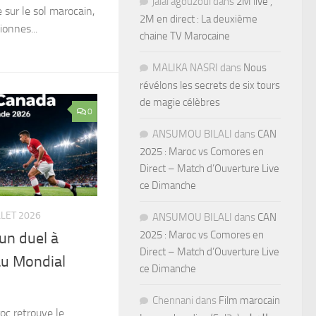
jalal agouzoul
dans
2M live ,
sur le sol marocain,
2M en direct : La deuxième
ionnes...
chaine TV Marocaine
MALIKA NASRI
dans
Nous
révélons les secrets de six tours
de magie célèbres
0
ANSUMOU BILALI
dans
CAN
2025 : Maroc vs Comores en
Direct – Match d’Ouverture Live
ce Dimanche
LLET 2026
ANSUMOU BILALI
dans
CAN
2025 : Maroc vs Comores en
un duel à
Direct – Match d’Ouverture Live
au Mondial
ce Dimanche
Chennani
dans
Film marocain
roc retrouve le