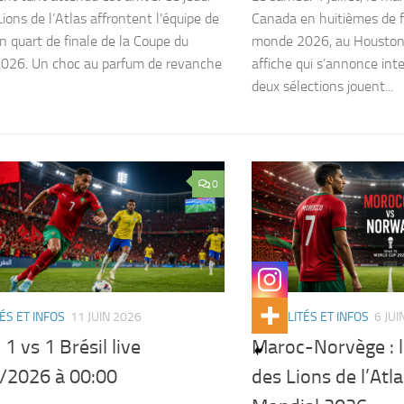
 Lions de l’Atlas affrontent l’équipe de
Canada en huitièmes de f
n quart de finale de la Coupe du
monde 2026, au Houston
026. Un choc au parfum de revanche
affiche qui s’annonce int
deux sélections jouent...
0
ÉS ET INFOS
11 JUIN 2026
ACTUALITÉS ET INFOS
6 JUI
1 vs 1 Brésil live
Maroc-Norvège : l
/2026 à 00:00
des Lions de l’Atla