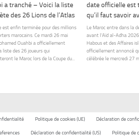
 a tranché – Voici la liste
date officielle es
te des 26 Lions de l’Atlas
qu’il faut savoir a
e est enfin terminée pour des millions
Le Maroc entre dans la de
rters marocains. Ce mardi 26 mai
avant l’Aïd al-Adha 2026
hamed Ouahbi a officiellement
Habous et des Affaires is
a liste des 26 joueurs qui
officiellement annoncé qu
teront le Maroc lors de la Coupe du...
célébrée le mercredi 27 ma
fidentialité
Politique de cookies (UE)
Déclaration de confid
eferences
Déclaration de confidentialité (US)
Politique de 