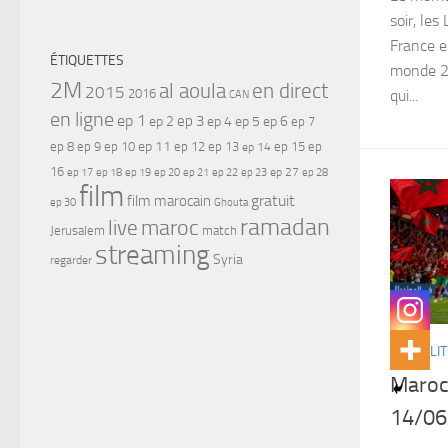
soir, les
France e
ÉTIQUETTES
monde 2
2M
al aoula
en direct
2015
2016
qui...
CAN
en ligne
ep 1
ep 3
ep 2
ep 4
ep 5
ep 6
ep 7
ep 11
ep 8
ep 9
ep 10
ep 12
ep 13
ep 15
ep
ep 14
16
ep 17
ep 21
ep 27
ep 18
ep 19
ep 20
ep 22
ep 23
ep 28
film
gratuit
film marocain
ep 30
Ghouta
ramadan
maroc
live
Jerusalem
match
streaming
Syria
regarder
ACTUALIT
Maroc 
14/06