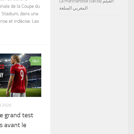
La marchandise (Sel3a) الفيلم
inale de la Coupe du
المغربي السلعة
 Stadium, dans une
ense et indécise. Les
0
N 2026
e grand test
s avant le