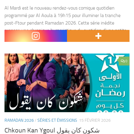
Al Mardi est le nouveau rendez-vous comique quotidien
programmé par Al Aoula à 19h15 pour illuminer la tranche
post-Ftour pendant Ramadan 2026. Cette série inédite
propose une chronique humoristique du quotidien d’une petite
communauté...
0
RAMADAN 2026
/
SÉRIES ET ÉMISSIONS
15 FÉVRIER 2026
Chkoun Kan Ygoul شكون كان يقول