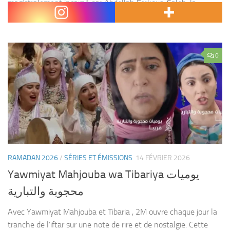
magistralement incarné par Abdellah Ferkous. Saleh, la
soixantaine vaillante, se retrouve veuf et livré...
0
RAMADAN 2026
/
SÉRIES ET ÉMISSIONS
14 FÉVRIER 2026
Yawmiyat Mahjouba wa Tibariya يوميات
محجوبة والتبارية
Avec Yawmiyat Mahjouba et Tibaria , 2M ouvre chaque jour la
tranche de l’iftar sur une note de rire et de nostalgie. Cette