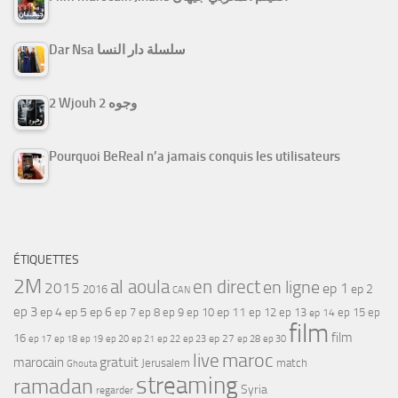
Dar Nsa سلسلة دار النسا
2 Wjouh 2 وجوه
Pourquoi BeReal n’a jamais conquis les utilisateurs
ÉTIQUETTES
2M
al aoula
en direct
en ligne
2015
ep 1
ep 2
2016
CAN
ep 3
ep 4
ep 5
ep 6
ep 7
ep 11
ep 8
ep 9
ep 10
ep 12
ep 13
ep 15
ep
ep 14
film
film
16
ep 17
ep 21
ep 27
ep 18
ep 19
ep 20
ep 22
ep 23
ep 28
ep 30
maroc
live
gratuit
marocain
Jerusalem
match
Ghouta
streaming
ramadan
Syria
regarder