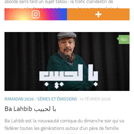
aborde sans fard un sujet tabou : le trafic clandestin de
nouveau-nés dans les quartiers populaires marginalisés du
Maroc. Réalisé par Ayoub Lahnoud, ce...
0
RAMADAN 2026
/
SÉRIES ET ÉMISSIONS
14 FÉVRIER 2026
Ba Lahbib با لحبيب
Ba Lahbib est la nouveauté comique du dimanche soir qui va
fédérer toutes les générations autour d’un père de famille