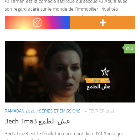
Al Taman est la comédie satirique qui secoue Al Aoula avec
son regard acéré sur le monde de l’immobilier : rivalités
internes, commissions truquées, clients impossibles et
magouilles en tout genre. Dans une agence...
0
RAMADAN 2026
/
SÉRIES ET ÉMISSIONS
14 FÉVRIER 2026
3ech Tma3 عش الطمع
3ech Tma3 est le feuilleton choc quotidien d’Al Aoula qui