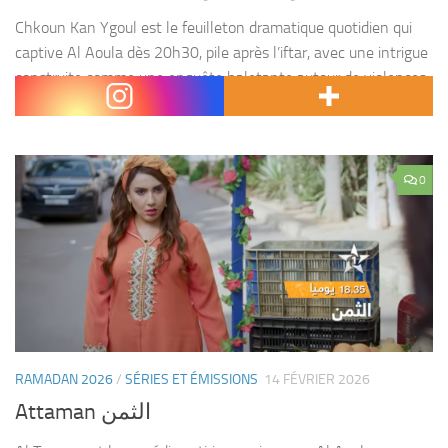
Chkoun Kan Ygoul est le feuilleton dramatique quotidien qui
captive Al Aoula dès 20h30, pile après l’iftar, avec une intrigue
construite comme une enquête haletante autour de violences
conjugales cachées, de non-dits familiaux toxiques...
0
RAMADAN 2026
/
SÉRIES ET ÉMISSIONS
14 FÉVRIER 2026
Attaman الثمن