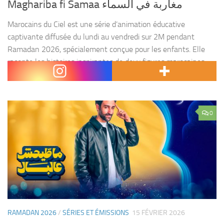
Maghariba fi Samaa مغاربة في السماء
Marocains du Ciel est une série d’animation éducative
captivante diffusée du lundi au vendredi sur 2M pendant
Ramadan 2026, spécialement conçue pour les enfants. Elle
raconte les histoires inspirantes de deux figures marocaines
emblématiques...
0
RAMADAN 2026
/
SÉRIES ET ÉMISSIONS
15 FÉVRIER 2026