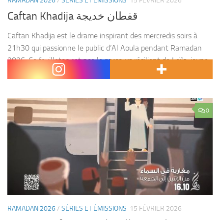
RAMADAN 2026
/
SÉRIES ET ÉMISSIONS
15 FÉVRIER 2026
Caftan Khadija قفطان خديجة
Caftan Khadija est le drame inspirant des mercredis soirs à
21h30 qui passionne le public d’Al Aoula pendant Ramadan
2026. Ce feuilleton retrace le parcours résilient de Leïla, jeune
femme issue d’une famille aisée...
0
RAMADAN 2026
/
SÉRIES ET ÉMISSIONS
15 FÉVRIER 2026