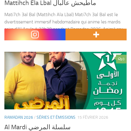
Mattihch Ela Lbal ماطيحش عالبال
Mati7ch 3al Bal (Mattihch Ala Lbal) Mati7ch 3al Bal est le
divertissement immersif hebdomadaire qui anime les mardis
soirs d’Al Aoula à 22h30 pendant Ramadan 2026. Animé par
la pétillante Meriem Zaimi, ce format...
0
RAMADAN 2026
/
SÉRIES ET ÉMISSIONS
15 FÉVRIER 2026
Al Mardi سلسلة المرضي