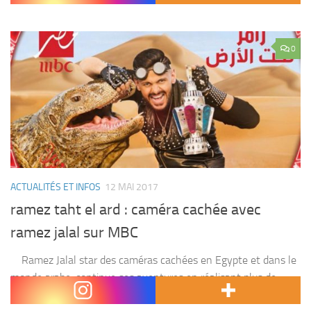
0
ACTUALITÉS ET INFOS
12 MAI 2017
ramez taht el ard : caméra cachée avec
ramez jalal sur MBC
Ramez Jalal star des caméras cachées en Egypte et dans le
monde arabe ,continue ses aventures en réalisant plus de
succès grâce à son nouveau concept » ramez taht el ard » ,...