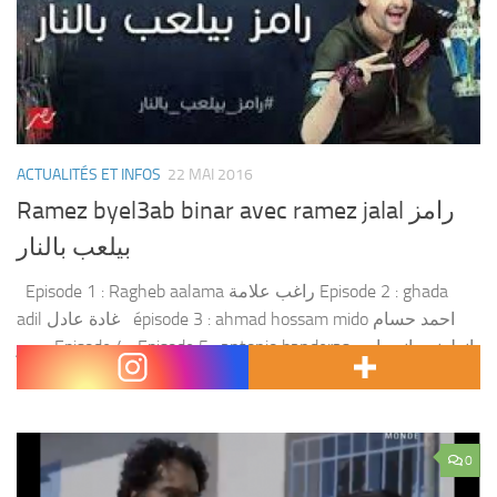
ACTUALITÉS ET INFOS
22 MAI 2016
Ramez byel3ab binar avec ramez jalal رامز
بيلعب بالنار
Episode 1 : Ragheb aalama راغب علامة Episode 2 : ghada
adil غادة عادل épisode 3 : ahmad hossam mido احمد حسام
ميدو Episode 4 : Episode 5 : antonio banderas انطونيو بانديراس
Episode 6 :...
0