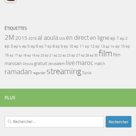
ÉTIQUETTES
2M
al aoula
en direct
en ligne
2015
ep 1
ep 2
2016
CAN
ep 3
ep 4
ep 5
ep 6
ep 7
ep 11
ep 8
ep 9
ep 10
ep 12
ep 13
ep 15
ep
ep 14
film
film
16
ep 17
ep 21
ep 27
ep 18
ep 19
ep 20
ep 22
ep 23
ep 28
ep 30
maroc
live
gratuit
marocain
Jerusalem
match
Ghouta
streaming
ramadan
Syria
regarder
PLUS
Rechercher :