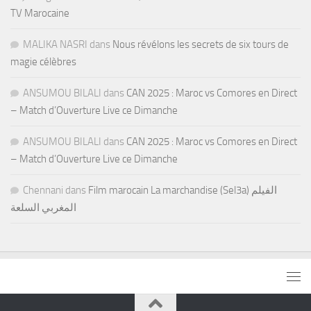
TV Marocaine
MALIKA NASRI
dans
Nous révélons les secrets de six tours de
magie célèbres
ANSUMOU BILALI
dans
CAN 2025 : Maroc vs Comores en Direct
– Match d’Ouverture Live ce Dimanche
ANSUMOU BILALI
dans
CAN 2025 : Maroc vs Comores en Direct
– Match d’Ouverture Live ce Dimanche
Chennani
dans
Film marocain La marchandise (Sel3a) الفيلم
المغربي السلعة