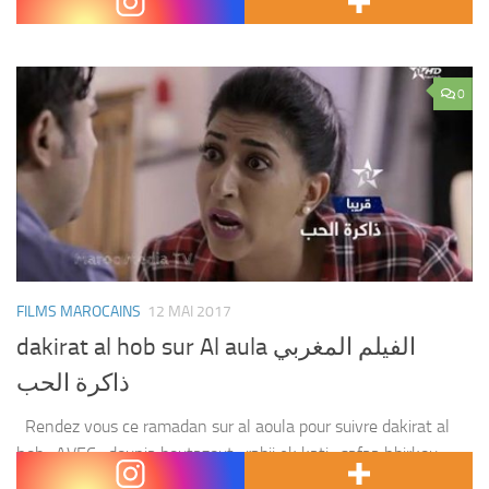
Avec : aziz hattab ,rafiq boubker...
0
FILMS MAROCAINS
12 MAI 2017
dakirat al hob sur Al aula الفيلم المغربي
ذاكرة الحب
Rendez vous ce ramadan sur al aoula pour suivre dakirat al
hob . AVEC : dounia boutazout , rabii ek kati , safaa hbirkou ,
oussama bastaoui et d’autres Film : dakirat al...