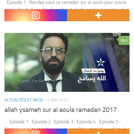
Episode 1 : Rendez vous ce ramadan sur al aoula pour suivre
anissa farida Avec :Noufissa Benchehida, naima ilyass, bouchra
ahrich ,fatima ouchay,et d’autres
0
ACTUALITÉS ET INFOS
12 MAI 2017
allah ysameh sur al aoula ramadan 2017
Episode 1 : Episode 2 : Episode 3 : Episode 4 : Episode 5 :
Rendez vous ce ramdan pour suivre allah ysameh sur al aoula