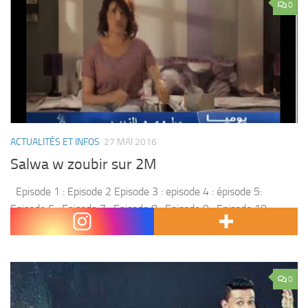
0
ACTUALITÉS ET INFOS
27 MAI 2016
Salwa w zoubir sur 2M
Episode 1 : Episode 2 Episode 3 : episode 4 : épisode 5:
Episode 6 : Episode 7 : Episode 8 : Episode 9 : Episode 10 :
Episode 11 : episode 12...
0