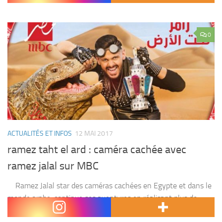
0
ACTUALITÉS ET INFOS
12 MAI 2017
ramez taht el ard : caméra cachée avec
ramez jalal sur MBC
Ramez Jalal star des caméras cachées en Egypte et dans le
monde arabe ,continue ses aventures en réalisant plus de
succès grâce à son nouveau concept » ramez taht el ard » ,...