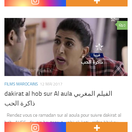
Avec : aziz hattab ,rafiq boubker...
0
FILMS MAROCAINS
12 MAI 2017
dakirat al hob sur Al aula الفيلم المغربي
ذاكرة الحب
Rendez vous ce ramadan sur al aoula pour suivre dakirat al
hob . AVEC : dounia boutazout , rabii ek kati , safaa hbirkou ,
oussama bastaoui et d’autres Film : dakirat al...