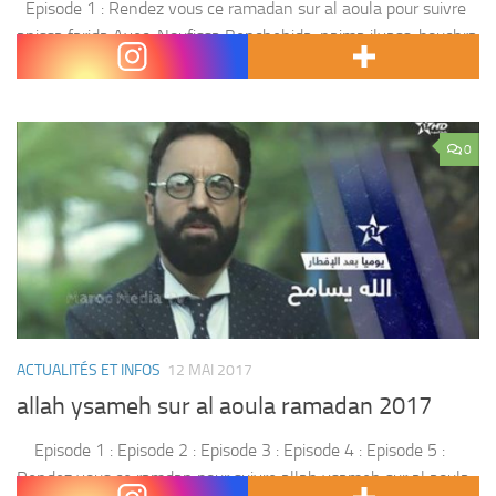
Episode 1 : Rendez vous ce ramadan sur al aoula pour suivre
anissa farida Avec :Noufissa Benchehida, naima ilyass, bouchra
ahrich ,fatima ouchay,et d’autres
0
ACTUALITÉS ET INFOS
12 MAI 2017
allah ysameh sur al aoula ramadan 2017
Episode 1 : Episode 2 : Episode 3 : Episode 4 : Episode 5 :
Rendez vous ce ramdan pour suivre allah ysameh sur al aoula