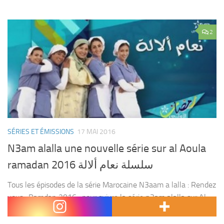
2
SÉRIES ET ÉMISSIONS
17 MAI 2016
N3am alalla une nouvelle série sur al Aoula
ramadan 2016 سلسلة نعام ألالة
Tous les épisodes de la série Marocaine N3aam a lalla : Rendez
vous , Ramdan 2016 , pour suivre la série n3am alalla sur Al
aoula . Avec : naima ilyasse , meriem zaimi...