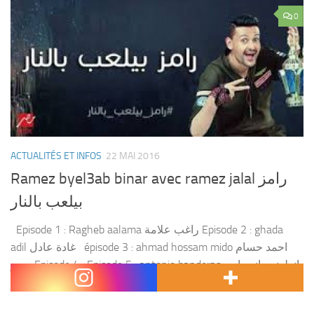
0
ACTUALITÉS ET INFOS
22 MAI 2016
Ramez byel3ab binar avec ramez jalal رامز
بيلعب بالنار
Episode 1 : Ragheb aalama راغب علامة Episode 2 : ghada
adil غادة عادل épisode 3 : ahmad hossam mido احمد حسام
ميدو Episode 4 : Episode 5 : antonio banderas انطونيو بانديراس
Episode 6 :...