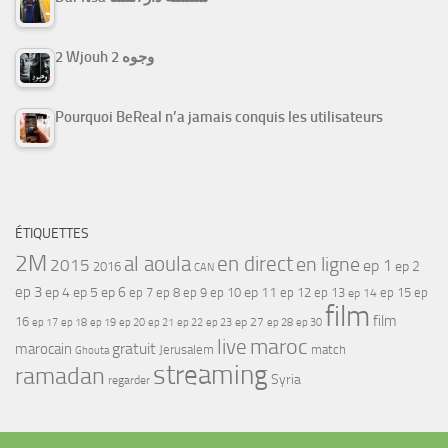
2 Wjouh 2 وجوه
Pourquoi BeReal n’a jamais conquis les utilisateurs
ÉTIQUETTES
2M
al aoula
en direct
en ligne
2015
ep 1
ep 2
2016
CAN
ep 3
ep 4
ep 5
ep 6
ep 7
ep 11
ep 8
ep 9
ep 10
ep 12
ep 13
ep 15
ep
ep 14
film
film
16
ep 17
ep 21
ep 27
ep 18
ep 19
ep 20
ep 22
ep 23
ep 28
ep 30
maroc
live
gratuit
marocain
Jerusalem
match
Ghouta
streaming
ramadan
Syria
regarder