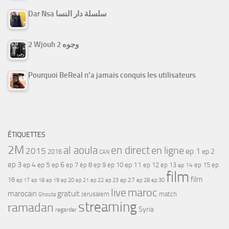
Dar Nsa سلسلة دار النسا
2 Wjouh 2 وجوه
Pourquoi BeReal n’a jamais conquis les utilisateurs
ÉTIQUETTES
2M
al aoula
en direct
en ligne
2015
ep 1
ep 2
2016
CAN
ep 3
ep 4
ep 5
ep 6
ep 7
ep 11
ep 8
ep 9
ep 10
ep 12
ep 13
ep 15
ep
ep 14
film
film
16
ep 17
ep 21
ep 27
ep 18
ep 19
ep 20
ep 22
ep 23
ep 28
ep 30
maroc
live
gratuit
marocain
Jerusalem
match
Ghouta
streaming
ramadan
Syria
regarder