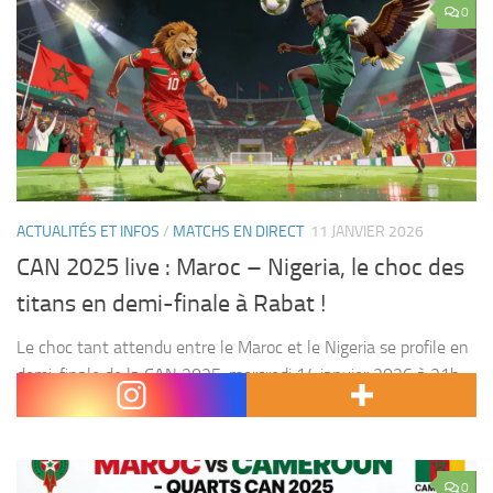
0
ACTUALITÉS ET INFOS
/
MATCHS EN DIRECT
11 JANVIER 2026
CAN 2025 live : Maroc – Nigeria, le choc des
titans en demi-finale à Rabat !
Le choc tant attendu entre le Maroc et le Nigeria se profile en
demi-finale de la CAN 2025, mercredi 14 janvier 2026 à 21h
au Stade Prince Moulay Abdellah de Rabat. Ce duel oppose...
0