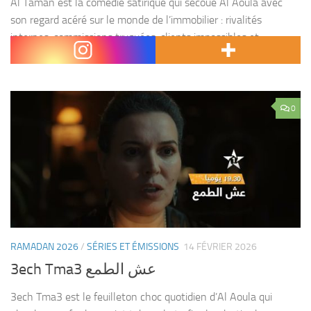
Al Taman est la comédie satirique qui secoue Al Aoula avec
son regard acéré sur le monde de l’immobilier : rivalités
internes, commissions truquées, clients impossibles et
magouilles en tout genre. Dans une agence...
0
RAMADAN 2026
/
SÉRIES ET ÉMISSIONS
14 FÉVRIER 2026
3ech Tma3 عش الطمع
3ech Tma3 est le feuilleton choc quotidien d’Al Aoula qui