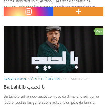
aborde sans fard un sujet tabou : le trafic clandestin de
nouveau-nés dans les quartiers populaires marginalisés du
Maroc. Réalisé par Ayoub Lahnoud, ce...
0
RAMADAN 2026
/
SÉRIES ET ÉMISSIONS
14 FÉVRIER 2026
Ba Lahbib با لحبيب
Ba Lahbib est la nouveauté comique du dimanche soir qui va
fédérer toutes les générations autour d’un père de famille