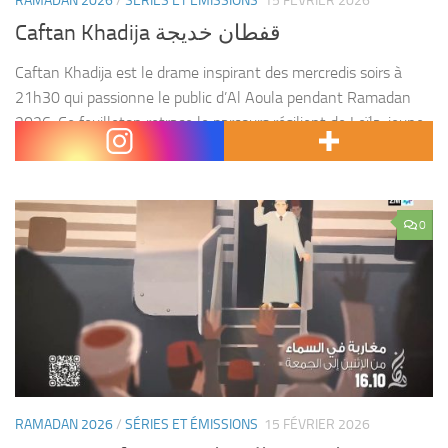
RAMADAN 2026
/
SÉRIES ET ÉMISSIONS
15 FÉVRIER 2026
Caftan Khadija قفطان خديجة
Caftan Khadija est le drame inspirant des mercredis soirs à
21h30 qui passionne le public d’Al Aoula pendant Ramadan
2026. Ce feuilleton retrace le parcours résilient de Leïla, jeune
femme issue d’une famille aisée...
0
RAMADAN 2026
/
SÉRIES ET ÉMISSIONS
15 FÉVRIER 2026