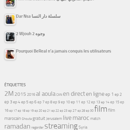
Dar Nsa سلسلة دار النسا
2 Wjouh 2 وجوه
Pourquoi BeReal n’a jamais conquis les utilisateurs
ÉTIQUETTES
2M
al aoula
en direct
en ligne
2015
ep 1
ep 2
2016
CAN
ep 3
ep 4
ep 5
ep 6
ep 7
ep 11
ep 8
ep 9
ep 10
ep 12
ep 13
ep 15
ep
ep 14
film
film
16
ep 17
ep 21
ep 27
ep 18
ep 19
ep 20
ep 22
ep 23
ep 28
ep 30
maroc
live
gratuit
marocain
Jerusalem
match
Ghouta
streaming
ramadan
Syria
regarder