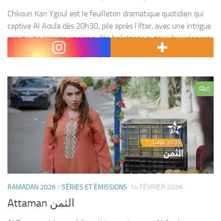
Chkoun Kan Ygoul est le feuilleton dramatique quotidien qui
captive Al Aoula dès 20h30, pile après l’iftar, avec une intrigue
construite comme une enquête haletante autour de violences
conjugales cachées, de non-dits familiaux toxiques...
0
RAMADAN 2026
/
SÉRIES ET ÉMISSIONS
14 FÉVRIER 2026
Attaman الثمن