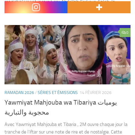
magistralement incarné par Abdellah Ferkous. Saleh, la
soixantaine vaillante, se retrouve veuf et livré...
0
RAMADAN 2026
/
SÉRIES ET ÉMISSIONS
14 FÉVRIER 2026
Yawmiyat Mahjouba wa Tibariya يوميات
محجوبة والتبارية
Avec Yawmiyat Mahjouba et Tibaria , 2M ouvre chaque jour la
tranche de l’iftar sur une note de rire et de nostalgie. Cette