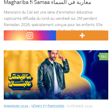
Maghariba fi Samaa مغاربة في السماء
Marocains du Ciel est une série d’animation éducative
captivante diffusée du lundi au vendredi sur 2M pendant
Ramadan 2026, spécialement conçue pour les enfants. Elle
raconte les histoires inspirantes de deux figures marocaines
emblématiques...
0
RAMADAN 2026
/
SÉRIES ET ÉMISSIONS
15 FÉVRIER 2026