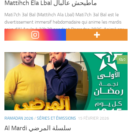
Mattihch Ela Lbal ماطيحش عالبال
Mati7ch 3al Bal (Mattihch Ala Lbal) Mati7ch 3al Bal est le
divertissement immersif hebdomadaire qui anime les mardis
soirs d’Al Aoula à 22h30 pendant Ramadan 2026. Animé par
la pétillante Meriem Zaimi, ce format...
0
RAMADAN 2026
/
SÉRIES ET ÉMISSIONS
15 FÉVRIER 2026
Al Mardi سلسلة المرضي