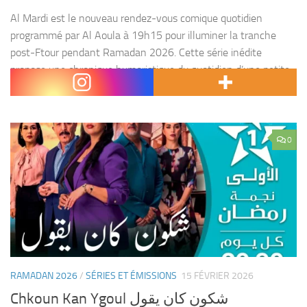
Al Mardi est le nouveau rendez-vous comique quotidien
programmé par Al Aoula à 19h15 pour illuminer la tranche
post-Ftour pendant Ramadan 2026. Cette série inédite
propose une chronique humoristique du quotidien d’une petite
communauté...
0
RAMADAN 2026
/
SÉRIES ET ÉMISSIONS
15 FÉVRIER 2026
Chkoun Kan Ygoul شكون كان يقول