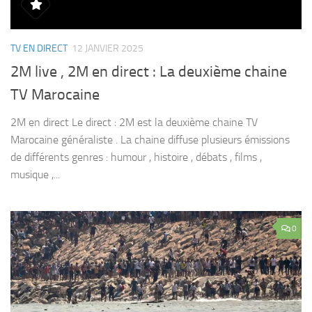
TV EN DIRECT
12 JANVIER 2025
2M live , 2M en direct : La deuxième chaine
TV Marocaine
2M en direct Le direct : 2M est la deuxième chaine TV
Marocaine généraliste . La chaine diffuse plusieurs émissions
de différents genres : humour , histoire , débats , films ,
musique ,...
0