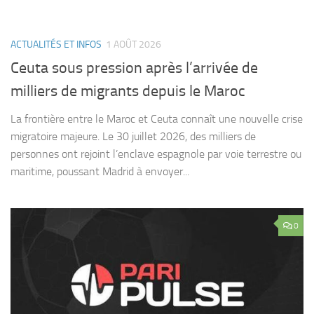
ACTUALITÉS ET INFOS
1 AOÛT 2026
Ceuta sous pression après l’arrivée de
milliers de migrants depuis le Maroc
La frontière entre le Maroc et Ceuta connaît une nouvelle crise
migratoire majeure. Le 30 juillet 2026, des milliers de
personnes ont rejoint l’enclave espagnole par voie terrestre ou
maritime, poussant Madrid à envoyer...
0