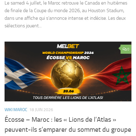
Le samedi 4 juillet, le Maroc retrouve le Canada en huitièmes
de finale de la Coupe du monde 2026, au Houston Stadium,
dans une affiche qui s’annonce intense et indécise. Les deux
sélections jouent...
0
WIKI MAROC
18 JUIN 2026
Écosse – Maroc : les « Lions de l’Atlas »
peuvent-ils s’emparer du sommet du groupe