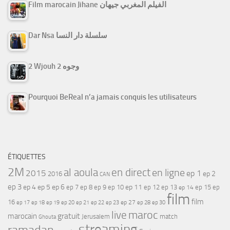
Film marocain Jihane الفيلم المغربي جيهان
Dar Nsa سلسلة دار النسا
2 Wjouh 2 وجوه
Pourquoi BeReal n’a jamais conquis les utilisateurs
ÉTIQUETTES
2M
al aoula
en direct
en ligne
2015
ep 1
ep 2
2016
CAN
ep 3
ep 4
ep 5
ep 6
ep 7
ep 11
ep 8
ep 9
ep 10
ep 12
ep 13
ep 15
ep
ep 14
film
film
16
ep 17
ep 21
ep 27
ep 18
ep 19
ep 20
ep 22
ep 23
ep 28
ep 30
maroc
live
gratuit
marocain
Jerusalem
match
Ghouta
streaming
ramadan