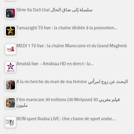
Série Ila Da9 Lhal سلسلة إلى ضاق الحال
Tamazight TV live : la chaîne dédiée à la promotion…
MEDI 1 TV live : la chaîne Marocaine et du Grand Maghreb
Arrabiâ live – Arrabiaa HD en direct : la…
A la recherche du mari de ma femme البحث عن زوج امرأتي
Film marocain 30 millions (30 Melyoun) فيلم مغربي 30
مليون
BEIN sport Arabia LIVE : Une chaine de sport arabe…