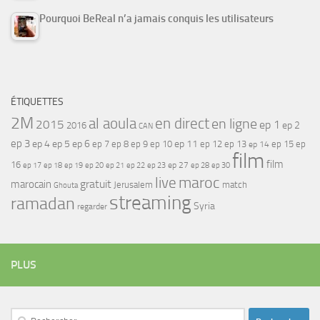
Pourquoi BeReal n’a jamais conquis les utilisateurs
ÉTIQUETTES
2M
al aoula
en direct
en ligne
2015
ep 1
ep 2
2016
CAN
ep 3
ep 4
ep 5
ep 6
ep 7
ep 11
ep 8
ep 9
ep 10
ep 12
ep 13
ep 15
ep
ep 14
film
film
16
ep 17
ep 21
ep 27
ep 18
ep 19
ep 20
ep 22
ep 23
ep 28
ep 30
maroc
live
gratuit
marocain
Jerusalem
match
Ghouta
streaming
ramadan
Syria
regarder
PLUS
Rechercher :