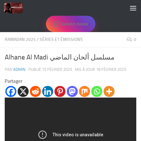
Skip to content
Suivez-nous
RAMADAN 2025
/
SÉRIES ET ÉMISSIONS
0
Alhane Al Madi مسلسل ألحان الماضي
PAR
ADMIN
· PUBLIÉ
15 FÉVRIER 2025
· MIS À JOUR
18 FÉVRIER 2025
Partager