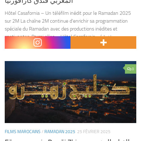
المغربي فندق كازافورنيا
Hôtel Casafornia – Un téléfilm inédit pour le Ramadan 2025
sur 2M La chaîne 2M continue d’enrichir sa programmation
spéciale du Ramadan avec des productions inédites et
captivantes. Parmi elles, « Hôtel Casafornia » (فندق
كازافورنيا),...
0
FILMS MAROCAINS
/
RAMADAN 2025
25 FÉVRIER 2025