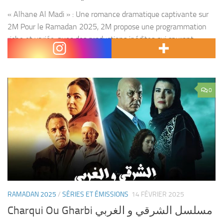
« Alhane Al Madi » : Une romance dramatique captivante sur
2M Pour le Ramadan 2025, 2M propose une programmation
riche et variée, avec des productions inédites qui sauront
séduire les téléspectateurs. Chaque lundi à 21h45,...
0
RAMADAN 2025
/
SÉRIES ET ÉMISSIONS
14 FÉVRIER 2025
Charqui Ou Gharbi مسلسل الشرقي و الغربي