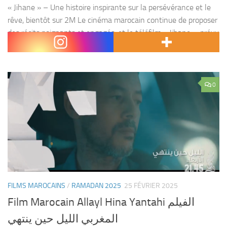
« Jihane » – Une histoire inspirante sur la persévérance et le
rêve, bientôt sur 2M Le cinéma marocain continue de proposer
des récits poignants et engagés, et le téléfilm « Jihane », prévu
pour le Ramadan 2025...
0
FILMS MAROCAINS
/
RAMADAN 2025
25 FÉVRIER 2025
Film Marocain Allayl Hina Yantahi الفيلم
المغربي الليل حين ينتهي