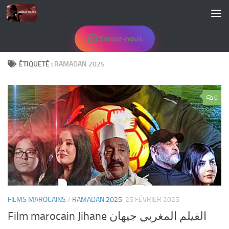
Skip to content
Suivez-nous
ÉTIQUETÉ :
RAMADAN 2025
0
FILMS MAROCAINS
/
RAMADAN 2025
25 FÉVRIER 2025
Film marocain Jihane الفيلم المغربي جيهان