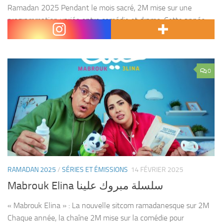
Ramadan 2025 Pendant le mois sacré, 2M mise sur une
programmation variée entre comédie et drame. Cette année,
les téléspectateurs pourront suivre « Dem Lmechrouk »,...
0
RAMADAN 2025
/
SÉRIES ET ÉMISSIONS
14 FÉVRIER 2025
Mabrouk Elina سلسلة مبروك علينا
« Mabrouk Elina » : La nouvelle sitcom ramadanesque sur 2M
Chaque année, la chaîne 2M mise sur la comédie pour