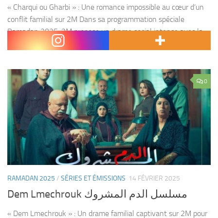
« Charqui ou Gharbi » : Une romance impossible au cœur d’un
conflit familial sur 2M Dans sa programmation spéciale
Ramadan 2025, 2M propose un drame social intense avec la
série « Charqui ou Gharbi », diffusée chaque...
0
RAMADAN 2025
/
SÉRIES ET ÉMISSIONS
14 FÉVRIER 2025
Dem Lmechrouk مسلسل الدم المشروك
« Dem Lmechrouk » : Un drame familial captivant sur 2M pour