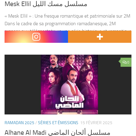
Mesk Ellil مسلسل مسك الليل
« Mesk Ellil » : Une fresque romantique et patrimoniale sur 2M
Dans le cadre de sa programmation ramadanesque, 2M
propose aux téléspectateurs une série historique et romantique
qui transporte son public au cœur du Salé...
0
RAMADAN 2025
/
SÉRIES ET ÉMISSIONS
15 FÉVRIER 2025
Alhane Al Madi مسلسل ألحان الماضي