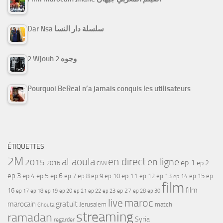
Dar Nsa سلسلة دار النسا
2 Wjouh 2 وجوه
Pourquoi BeReal n’a jamais conquis les utilisateurs
ÉTIQUETTES
2M
al aoula
en direct
en ligne
2015
ep 1
ep 2
2016
CAN
ep 3
ep 4
ep 5
ep 6
ep 7
ep 11
ep 8
ep 9
ep 10
ep 12
ep 13
ep 15
ep
ep 14
film
film
16
ep 17
ep 21
ep 27
ep 18
ep 19
ep 20
ep 22
ep 23
ep 28
ep 30
maroc
live
gratuit
marocain
Jerusalem
match
Ghouta
streaming
ramadan
Syria
regarder