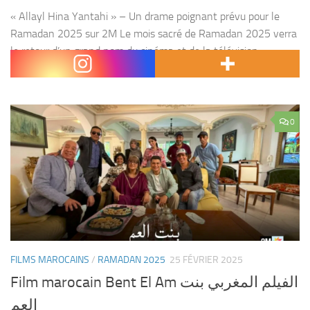
« Allayl Hina Yantahi » – Un drame poignant prévu pour le
Ramadan 2025 sur 2M Le mois sacré de Ramadan 2025 verra
le retour d’un grand nom du cinéma et de la télévision
marocaine :...
0
FILMS MAROCAINS
/
RAMADAN 2025
25 FÉVRIER 2025
Film marocain Bent El Am الفيلم المغربي بنت
العم