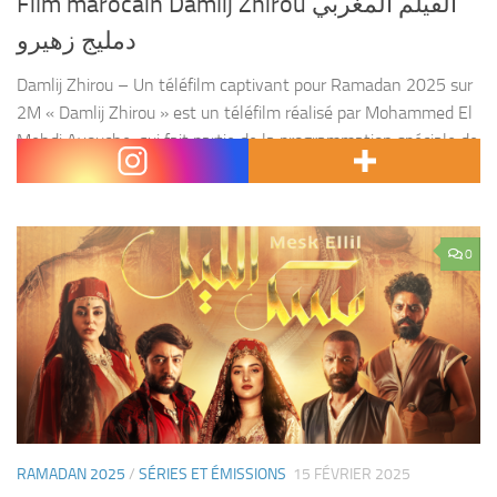
Film marocain Damlij Zhirou الفيلم المغربي
دمليج زهيرو
Damlij Zhirou – Un téléfilm captivant pour Ramadan 2025 sur
2M « Damlij Zhirou » est un téléfilm réalisé par Mohammed El
Mehdi Ayouche, qui fait partie de la programmation spéciale de
Ramadan 2025 sur la...
0
RAMADAN 2025
/
SÉRIES ET ÉMISSIONS
15 FÉVRIER 2025