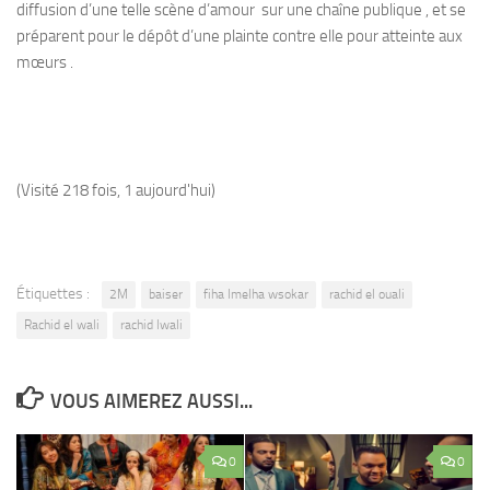
diffusion d’une telle scène d’amour sur une chaîne publique , et se
préparent pour le dépôt d’une plainte contre elle pour atteinte aux
mœurs .
(Visité 218 fois, 1 aujourd'hui)
Étiquettes :
2M
baiser
fiha lmelha wsokar
rachid el ouali
Rachid el wali
rachid lwali
VOUS AIMEREZ AUSSI...
0
0