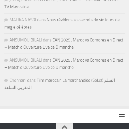
TV Marocaine
MALIKA NASRI
dans
Nous révélons les secrets de six tours de
magie célèbres
ANSUMOU BILALI
dans
CAN 2025 : Maroc vs Comores en Direct
– Match d’Ouverture Live ce Dimanche
ANSUMOU BILALI
dans
CAN 2025 : Maroc vs Comores en Direct
– Match d’Ouverture Live ce Dimanche
Chennani
dans
Film marocain La marchandise (Sel3a) الفيلم
المغربي السلعة