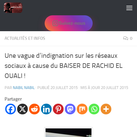
Skip to content
Suivez-nous
ACTUALITÉS ET INFOS
0
Une vague d’indignation sur les réseaux
sociaux à cause du BAISER DE RACHID EL
OUALI !
PAR
NABIL NABIL
· PUBLIÉ
20 JUILLET 2015
· MIS À JOUR
20 JUILLET 2015
Partager