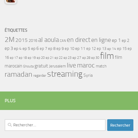
ÉTIQUETTES
2M
al aoula
en direct
en ligne
2015
ep 1
ep 2
2016
CAN
ep 3
ep 4
ep 5
ep 6
ep 7
ep 11
ep 8
ep 9
ep 10
ep 12
ep 13
ep 15
ep
ep 14
film
film
16
ep 17
ep 21
ep 27
ep 18
ep 19
ep 20
ep 22
ep 23
ep 28
ep 30
maroc
live
gratuit
marocain
Jerusalem
match
Ghouta
streaming
ramadan
Syria
regarder
PLUS
Rechercher :