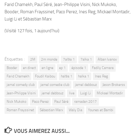
Farid Chamekh, Paul Séré, Jean-Philippe Visini, Nick Mukoko,
Booder, Roman Frayssinet, Paco Perez, Ines Reg, Mickael Montadir,
Luigi Li et Sébastian Marx
(Visité 127 fois, 1 aujourd'hui)
Étiquettes :
2M
2m monde
7al9a 1
7alka 1
Alban Ivanov
Booder
en direct
en ligne
ep 1
épisode 1
Fadily Camara
Farid Chamekh
Foudil Kaibou
hal9a 1
halka 1
Ines Reg
jamal comedy club
jamel comedie club
jamel debbouz
Jason Brokerss
Jean-Philippe Visini
jemel debbouz
live
Luigi Li
Mickael Montadir
Nick Mukoko
Paco Perez
Paul Séré
ramadan 2017
Roman Frayssinet
Sébastian Marx
Waly Dia
Younes et Bambi
VOUS AIMEREZ AUSSI...