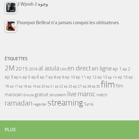
2 Wjouh 2 وجوه
Pourquoi BeReal n’a jamais conquis les utilisateurs
ÉTIQUETTES
2M
al aoula
en direct
en ligne
2015
ep 1
ep 2
2016
CAN
ep 3
ep 4
ep 5
ep 6
ep 7
ep 11
ep 8
ep 9
ep 10
ep 12
ep 13
ep 15
ep
ep 14
film
film
16
ep 17
ep 21
ep 27
ep 18
ep 19
ep 20
ep 22
ep 23
ep 28
ep 30
maroc
live
gratuit
marocain
Jerusalem
match
Ghouta
streaming
ramadan
Syria
regarder
PLUS