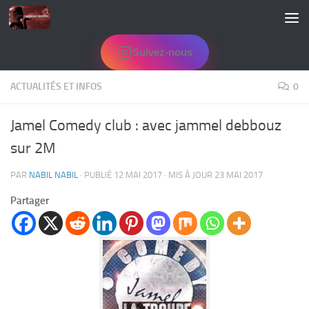
Skip to content
Suivez-nous
ACTUALITÉS ET INFOS
0
Jamel Comedy club : avec jammel debbouz
sur 2M
PAR
NABIL NABIL
· PUBLIÉ
12 MAI 2017
· MIS À JOUR
23 MAI 2017
Partager