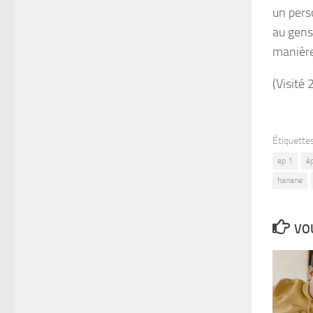
un pers
au gens
manière
(Visité 
Étiquettes
ep 1
é
hanane
VOU