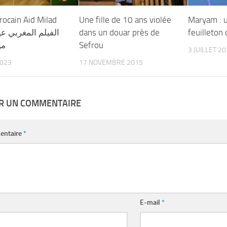
rocain Aid Milad
Une fille de 10 ans violée
Maryam : 
dans un douar près de
feuilleton
مي
Sefrou
3 JUILLET 2
2023
17 NOVEMBRE 2015
ER UN COMMENTAIRE
entaire
*
E-mail
*