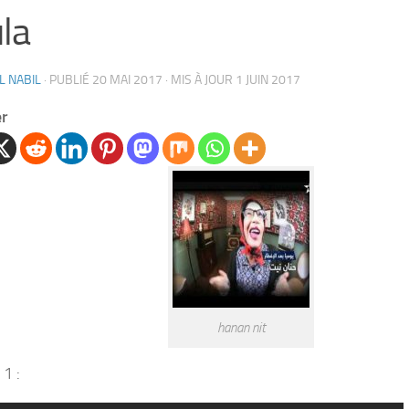
la
L NABIL
· PUBLIÉ
20 MAI 2017
· MIS À JOUR
1 JUIN 2017
er
hanan nit
 1 :