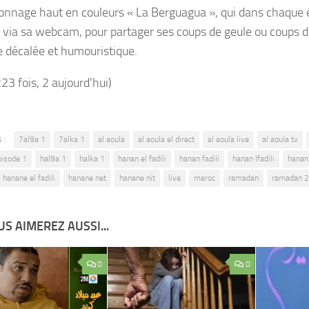
onnage haut en couleurs « La Berguagua », qui dans chaque 
 via sa webcam, pour partager ses coups de geule ou coups d
 décalée et humouristique.
223 fois, 2 aujourd'hui)
 :
7al9a 1
7alka 1
al aoula
al aoula el direct
al aoula live
al aoula tv
pisode 1
hal9a 1
halka 1
hanan el fadili
hanan fadili
hanan lfadili
hanan
hanane el fadili
hanane net
hanane nit
live
maroc
ramadan
ramadan 
S AIMEREZ AUSSI...
0
0