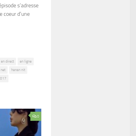
épisode s’adresse
e coeur d’une
en direct
en ligne
 net
hanan nit
2017
0