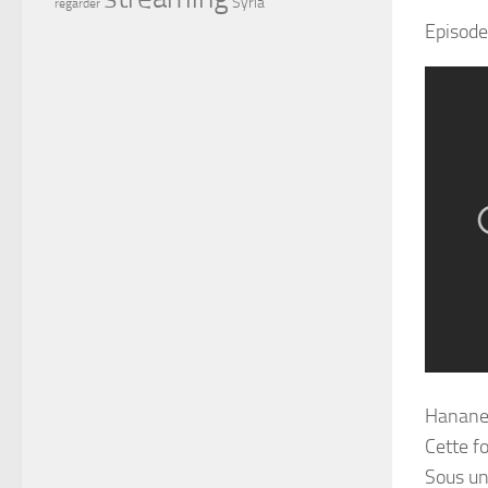
Syria
regarder
Episode
Hanane 
Cette fo
Sous un