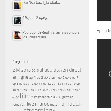
Dar Nsa سلسلة دار النسا
2 Wjouh 2 وجوه
Episode
Pourquoi BeReal n’a jamais conquis
les utilisateurs
ÉTIQUETTES
2M
al aoula
en direct
2015
2016
CAN
en ligne
ep 1
ep 3
ep 2
ep 4
ep 5
ep 6
ep 7
ep 11
ep 8
ep 9
ep 10
ep 12
ep 13
ep 15
ep
ep 14
16
ep 17
ep 21
ep 27
ep 18
ep 19
ep 20
ep 22
ep 23
ep 28
film
gratuit
film marocain
ep 30
Ghouta
ramadan
maroc
live
Jerusalem
match
streaming