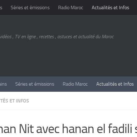
s
Séries et émissions
Radio Maroc
Actualités et Infos
vidéos , TV en ligne , recettes , astuces et actualité du Maroc
ains
Séries et émissions
Radio Maroc
Actualités et Infos
TÉS ET INFOS
an Nit avec hanan el fadili 