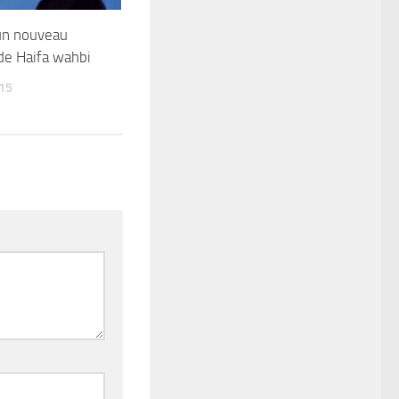
un nouveau
 de Haifa wahbi
015