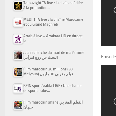
Tamazight TV live : la chaîne dédiée
à la promotion…
MEDI 1 TV live : la chaîne Marocaine
et du Grand Maghreb
Arrabiâ live – Arrabiaa HD en direct :
la…
A la recherche du mari de ma femme
Episode
البحث عن زوج امرأتي
Film marocain 30 millions (30
Melyoun) فيلم مغربي 30 مليون
BEIN sport Arabia LIVE : Une chaine
de sport arabe…
Film marocain Jihane الفيلم المغربي
جيهان