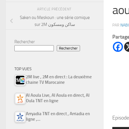
aou
ARTICLE PRÉCÉDENT
Saken ou Meskoun : une série comique
sur 2M ساكن ومسكون
PAR
NABI
Partag
Rechercher
Rechercher
TOP VUES
2M live , 2M en direct : La deuxième
chaine TV Marocaine
Al Aoula Live, Al Aoula en direct, Al
Oula TNT en ligne
Arryadia TNT en direct , Arriadia en
Episode
ligne ,…