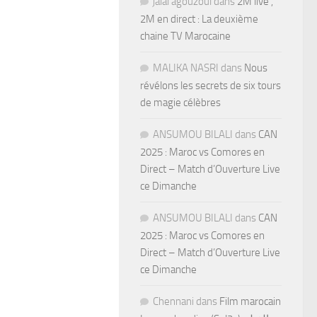
jalal agouzoul
dans
2M live ,
2M en direct : La deuxième
chaine TV Marocaine
MALIKA NASRI
dans
Nous
révélons les secrets de six tours
de magie célèbres
ANSUMOU BILALI
dans
CAN
2025 : Maroc vs Comores en
Direct – Match d’Ouverture Live
ce Dimanche
ANSUMOU BILALI
dans
CAN
2025 : Maroc vs Comores en
Direct – Match d’Ouverture Live
ce Dimanche
Chennani
dans
Film marocain