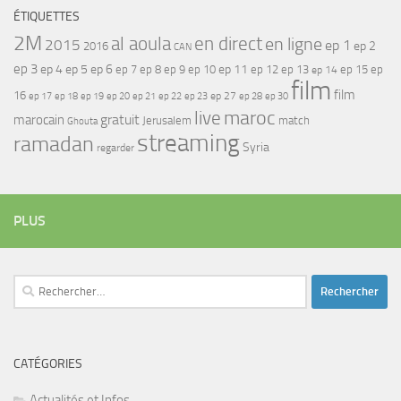
ÉTIQUETTES
2M
al aoula
en direct
en ligne
2015
ep 1
ep 2
2016
CAN
ep 3
ep 4
ep 5
ep 6
ep 7
ep 11
ep 8
ep 9
ep 10
ep 12
ep 13
ep 15
ep
ep 14
film
film
16
ep 17
ep 21
ep 27
ep 18
ep 19
ep 20
ep 22
ep 23
ep 28
ep 30
maroc
live
gratuit
marocain
Jerusalem
match
Ghouta
streaming
ramadan
Syria
regarder
PLUS
Rechercher :
CATÉGORIES
Actualités et Infos