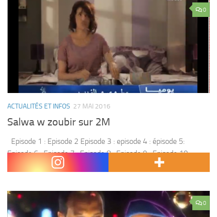
0
ACTUALITÉS ET INFOS
27 MAI 2016
Salwa w zoubir sur 2M
Episode 1 : Episode 2 Episode 3 : episode 4 : épisode 5:
Episode 6 : Episode 7 : Episode 8 : Episode 9 : Episode 10 :
Episode 11 : episode 12...
0