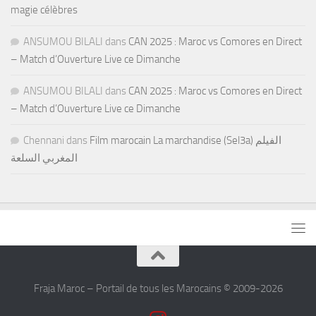
magie célèbres
ANSUMOU BILALI
dans
CAN 2025 : Maroc vs Comores en Direct
– Match d’Ouverture Live ce Dimanche
ANSUMOU BILALI
dans
CAN 2025 : Maroc vs Comores en Direct
– Match d’Ouverture Live ce Dimanche
Chennani
dans
Film marocain La marchandise (Sel3a) الفيلم
المغربي السلعة
Fraja Maroc – Portail de tous les Marocains © 2009-2026