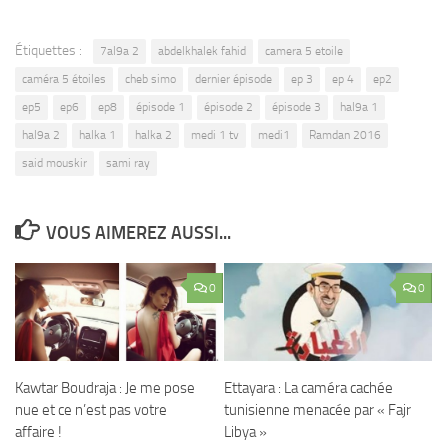
Étiquettes :
7al9a 2
abdelkhalek fahid
camera 5 etoile
caméra 5 étoiles
cheb simo
dernier épisode
ep 3
ep 4
ep2
ep5
ep6
ep8
épisode 1
épisode 2
épisode 3
hal9a 1
hal9a 2
halka 1
halka 2
medi 1 tv
medi1
Ramdan 2016
said mouskir
sami ray
VOUS AIMEREZ AUSSI...
0
0
Kawtar Boudraja : Je me pose
Ettayara : La caméra cachée
nue et ce n’est pas votre
tunisienne menacée par « Fajr
affaire !
Libya »