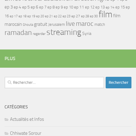
ep 3
ep 4
ep 5
ep 6
ep 7
ep 11
ep 8
ep 9
ep 10
ep 12
ep 13
ep 15
ep
ep 14
film
film
16
ep 17
ep 21
ep 27
ep 18
ep 19
ep 20
ep 22
ep 23
ep 28
ep 30
maroc
live
gratuit
marocain
Jerusalem
match
Ghouta
streaming
ramadan
Syria
regarder
PLUS
Rechercher :
CATÉGORIES
Actualités et Infos
Chhiwate Sorour