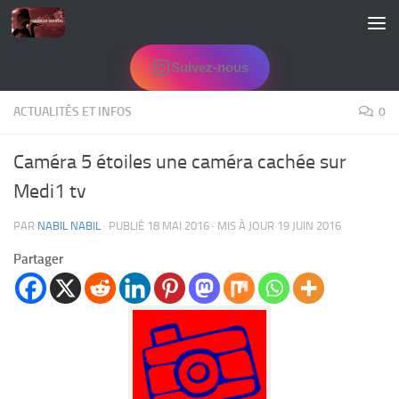
Skip to content
Suivez-nous
ACTUALITÉS ET INFOS
0
Caméra 5 étoiles une caméra cachée sur
Medi1 tv
PAR
NABIL NABIL
· PUBLIÉ
18 MAI 2016
· MIS À JOUR
19 JUIN 2016
Partager