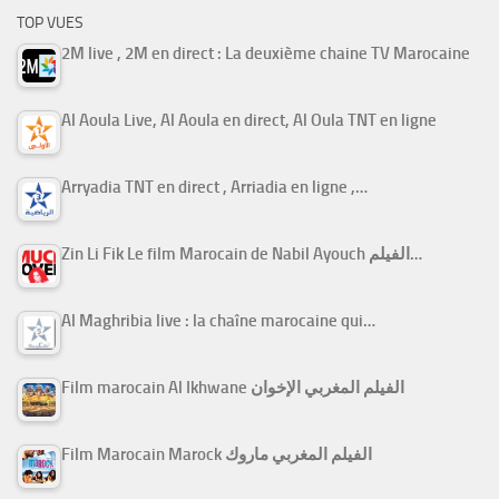
TOP VUES
2M live , 2M en direct : La deuxième chaine TV Marocaine
Al Aoula Live, Al Aoula en direct, Al Oula TNT en ligne
Arryadia TNT en direct , Arriadia en ligne ,…
Zin Li Fik Le film Marocain de Nabil Ayouch الفيلم…
Al Maghribia live : la chaîne marocaine qui…
Film marocain Al Ikhwane الفيلم المغربي الإخوان
Film Marocain Marock الفيلم المغربي ماروك