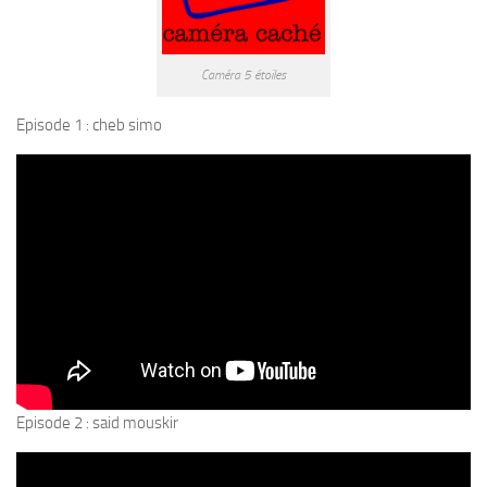
Caméra 5 étoiles
Episode 1 : cheb simo
Episode 2 : said mouskir