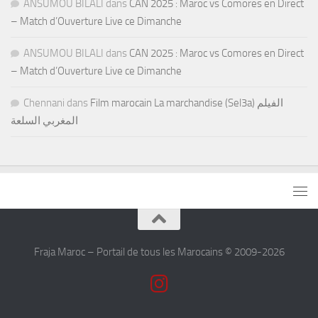
ANSUMOU BILALI
dans
CAN 2025 : Maroc vs Comores en Direct
– Match d’Ouverture Live ce Dimanche
ANSUMOU BILALI
dans
CAN 2025 : Maroc vs Comores en Direct
– Match d’Ouverture Live ce Dimanche
Chennani
dans
Film marocain La marchandise (Sel3a) الفيلم
المغربي السلعة
Fraja Maroc – Portail de tous les Marocains © 2009-2026