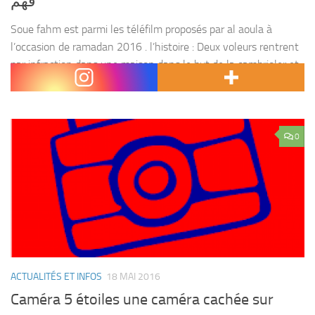
فهم
Soue fahm est parmi les téléfilm proposés par al aoula à
l’occasion de ramadan 2016 . l’histoire : Deux voleurs rentrent
par infraction dans une maison dans le but de la cambrioler et
se...
0
ACTUALITÉS ET INFOS
18 MAI 2016
Caméra 5 étoiles une caméra cachée sur