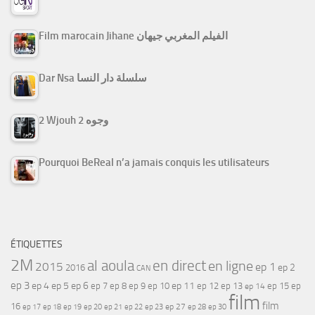
Film marocain Jihane الفيلم المغربي جيهان
Dar Nsa سلسلة دار النسا
2 Wjouh 2 وجوه
Pourquoi BeReal n’a jamais conquis les utilisateurs
ÉTIQUETTES
2M
al aoula
en direct
en ligne
2015
ep 1
ep 2
2016
CAN
ep 3
ep 4
ep 5
ep 6
ep 7
ep 11
ep 8
ep 9
ep 10
ep 12
ep 13
ep 15
ep
ep 14
film
film
16
ep 17
ep 21
ep 27
ep 18
ep 19
ep 20
ep 22
ep 23
ep 28
ep 30