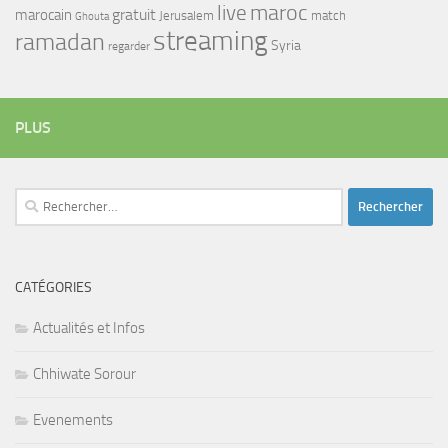
maroc
live
gratuit
marocain
Jerusalem
match
Ghouta
streaming
ramadan
Syria
regarder
PLUS
Rechercher :
CATÉGORIES
Actualités et Infos
Chhiwate Sorour
Evenements