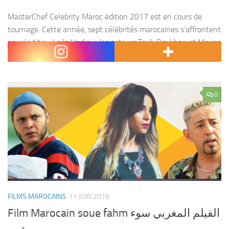
MasterChef Celebrity Maroc édition 2017 est en cours de
tournage. Cette année, sept célébrités marocaines s’affrontent
pour le titre : Leila Hadioui, les acteurs Tarik Boukhari et Mouna
Fettou, les chanteurs Douzi et Said...
0
FILMS MAROCAINS
11 JUIN 2016
Film Marocain soue fahm الفيلم المغربي سوء