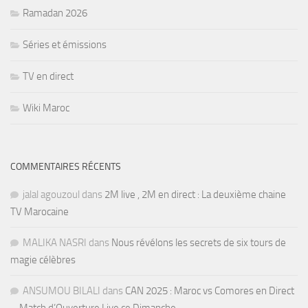
Ramadan 2026
Séries et émissions
TV en direct
Wiki Maroc
COMMENTAIRES RÉCENTS
jalal agouzoul
dans
2M live , 2M en direct : La deuxième chaine
TV Marocaine
MALIKA NASRI
dans
Nous révélons les secrets de six tours de
magie célèbres
ANSUMOU BILALI
dans
CAN 2025 : Maroc vs Comores en Direct
– Match d’Ouverture Live ce Dimanche