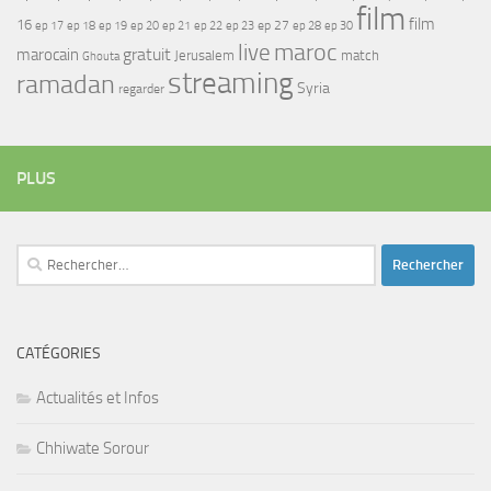
film
film
16
ep 17
ep 21
ep 27
ep 18
ep 19
ep 20
ep 22
ep 23
ep 28
ep 30
maroc
live
gratuit
marocain
Jerusalem
match
Ghouta
streaming
ramadan
Syria
regarder
PLUS
Rechercher :
CATÉGORIES
Actualités et Infos
Chhiwate Sorour