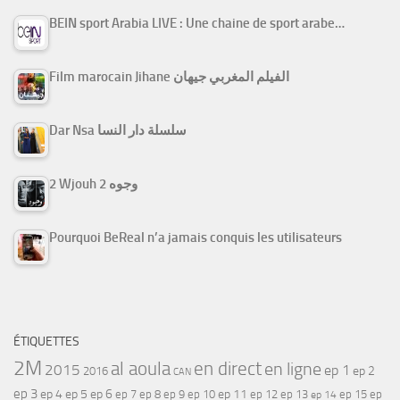
BEIN sport Arabia LIVE : Une chaine de sport arabe…
Film marocain Jihane الفيلم المغربي جيهان
Dar Nsa سلسلة دار النسا
2 Wjouh 2 وجوه
Pourquoi BeReal n’a jamais conquis les utilisateurs
ÉTIQUETTES
2M
al aoula
en direct
en ligne
2015
ep 1
ep 2
2016
CAN
ep 3
ep 4
ep 5
ep 6
ep 7
ep 11
ep 8
ep 9
ep 10
ep 12
ep 13
ep 15
ep
ep 14