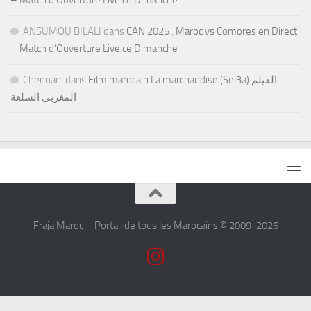
ANSUMOU BILALI
dans
CAN 2025 : Maroc vs Comores en Direct
– Match d’Ouverture Live ce Dimanche
Chennani
dans
Film marocain La marchandise (Sel3a) الفيلم
المغربي السلعة
Fraja Maroc – Portail de tous les Marocains © 2009-2026