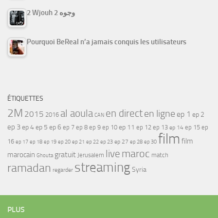
2 Wjouh 2 وجوه
Pourquoi BeReal n’a jamais conquis les utilisateurs
ÉTIQUETTES
2M
al aoula
en direct
en ligne
2015
ep 1
ep 2
2016
CAN
ep 3
ep 4
ep 5
ep 6
ep 7
ep 11
ep 8
ep 9
ep 10
ep 12
ep 13
ep 15
ep
ep 14
film
film
16
ep 17
ep 21
ep 27
ep 18
ep 19
ep 20
ep 22
ep 23
ep 28
ep 30
maroc
live
gratuit
marocain
Jerusalem
match
Ghouta
streaming
ramadan
Syria
regarder
PLUS