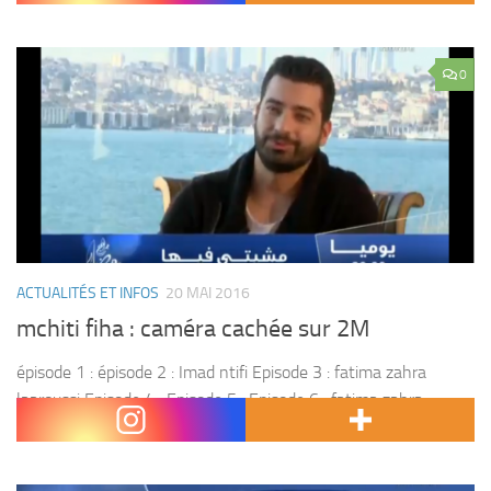
0
ACTUALITÉS ET INFOS
20 MAI 2016
mchiti fiha : caméra cachée sur 2M
épisode 1 : épisode 2 : Imad ntifi Episode 3 : fatima zahra
laaroussi Episode 4 : Episode 5 : Episode 6 : fatima zahra
benasser Episode 7 : samid ghilan Episode 8 :...