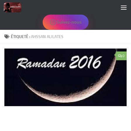
Skip to content
Suivez-nous
ÉTIQUETÉ :
AHSSAN ALILATES
0