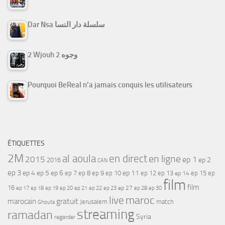
Dar Nsa سلسلة دار النسا
2 Wjouh 2 وجوه
Pourquoi BeReal n’a jamais conquis les utilisateurs
ÉTIQUETTES
2M
al aoula
en direct
en ligne
2015
ep 1
ep 2
2016
CAN
ep 3
ep 4
ep 5
ep 6
ep 7
ep 11
ep 8
ep 9
ep 10
ep 12
ep 13
ep 15
ep
ep 14
film
film
16
ep 17
ep 21
ep 27
ep 18
ep 19
ep 20
ep 22
ep 23
ep 28
ep 30
maroc
live
gratuit
marocain
Jerusalem
match
Ghouta
streaming
ramadan
Syria
regarder