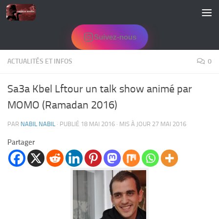
Skip to content
Suivez-nous
ACTUALITÉS ET INFOS
0
Sa3a Kbel Lftour un talk show animé par
MOMO (Ramadan 2016)
PAR
NABIL NABIL
· PUBLIÉ
18 MAI 2016
· MIS À JOUR
27 MAI 2016
Partager