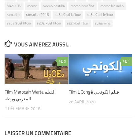
Medi1 TV
momo
momo bosfiha
momo bousfiha
momo hit radio
ramadan
ramadan 2016
sa3a 9bal laftour
sa3a 9bel leftour
sa3a 9bel lftour
sa3a kbel lftour
saa kbel lftour
streaming
VOUS AIMEREZ AUSSI...
0
1
Film L Congé فيلم الكونجي
Film Marocain Warta الفيلم
المغربي ورطة
26 AVRIL 2020
1 DÉCEMBRE 2018
LAISSER UN COMMENTAIRE