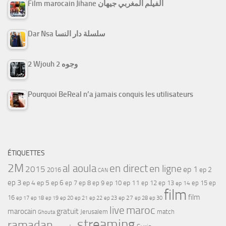
Film marocain Jihane الفيلم المغربي جيهان
Dar Nsa سلسلة دار النسا
2 Wjouh 2 وجوه
Pourquoi BeReal n’a jamais conquis les utilisateurs
ÉTIQUETTES
2M
al aoula
en direct
en ligne
2015
ep 1
ep 2
2016
CAN
ep 3
ep 4
ep 5
ep 6
ep 7
ep 11
ep 8
ep 9
ep 10
ep 12
ep 13
ep 15
ep
ep 14
film
film
16
ep 17
ep 21
ep 27
ep 18
ep 19
ep 20
ep 22
ep 23
ep 28
ep 30
maroc
live
gratuit
marocain
Jerusalem
match
Ghouta
streaming
ramadan