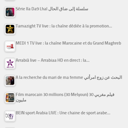
Série Ila Da9 Lhal سلسلة إلى ضاق الحال
Tamazight TV live : la chaîne dédiée à la promotion…
MEDI 1 TV live : la chaîne Marocaine et du Grand Maghreb
Arrabiâ live – Arrabiaa HD en direct : la…
A la recherche du mari de ma femme البحث عن زوج امرأتي
Film marocain 30 millions (30 Melyoun) فيلم مغربي 30
مليون
BEIN sport Arabia LIVE : Une chaine de sport arabe…