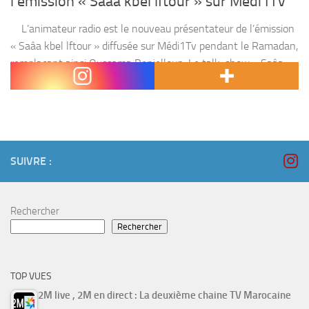
l’émission « Saâa kbel lftour » sur Médi1Tv
L’animateur radio est le nouveau présentateur de l’émission
« Saâa kbel lftour » diffusée sur Médi1Tv pendant le Ramadan,
remplaçant ainsi Oussama Benjelloun. Le talk-show « Saâa
kbel lftour » (une heure avant la rupture du...
SUIVRE :
Rechercher
Rechercher
TOP VUES
2M live , 2M en direct : La deuxième chaine TV Marocaine