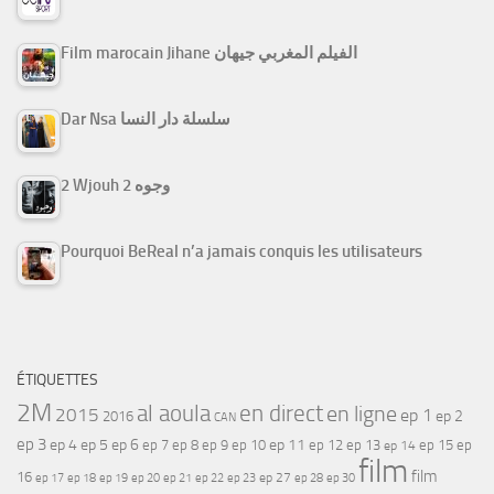
Film marocain Jihane الفيلم المغربي جيهان
Dar Nsa سلسلة دار النسا
2 Wjouh 2 وجوه
Pourquoi BeReal n’a jamais conquis les utilisateurs
ÉTIQUETTES
2M
al aoula
en direct
en ligne
2015
ep 1
ep 2
2016
CAN
ep 3
ep 4
ep 5
ep 6
ep 7
ep 11
ep 8
ep 9
ep 10
ep 12
ep 13
ep 15
ep
ep 14
film
film
16
ep 17
ep 21
ep 27
ep 18
ep 19
ep 20
ep 22
ep 23
ep 28
ep 30