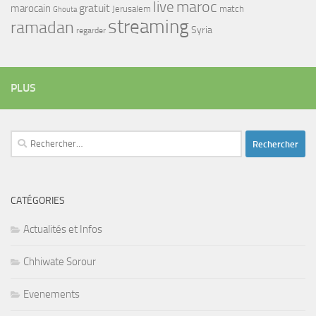
maroc
live
gratuit
marocain
Jerusalem
match
Ghouta
streaming
ramadan
Syria
regarder
PLUS
Rechercher :
CATÉGORIES
Actualités et Infos
Chhiwate Sorour
Evenements