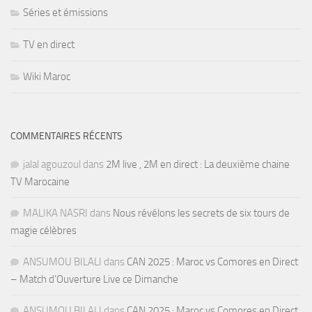
Séries et émissions
TV en direct
Wiki Maroc
COMMENTAIRES RÉCENTS
jalal agouzoul
dans
2M live , 2M en direct : La deuxième chaine
TV Marocaine
MALIKA NASRI
dans
Nous révélons les secrets de six tours de
magie célèbres
ANSUMOU BILALI
dans
CAN 2025 : Maroc vs Comores en Direct
– Match d’Ouverture Live ce Dimanche
ANSUMOU BILALI
dans
CAN 2025 : Maroc vs Comores en Direct