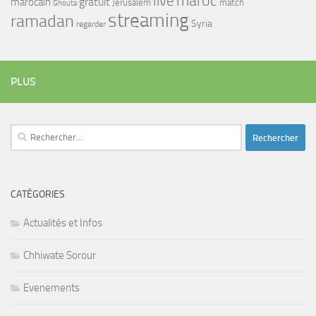
maroc
live
gratuit
marocain
Jerusalem
match
Ghouta
streaming
ramadan
Syria
regarder
PLUS
Rechercher :
CATÉGORIES
Actualités et Infos
Chhiwate Sorour
Evenements