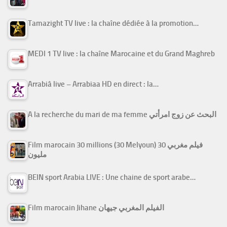
Tamazight TV live : la chaîne dédiée à la promotion…
MEDI 1 TV live : la chaîne Marocaine et du Grand Maghreb
Arrabiâ live – Arrabiaa HD en direct : la…
A la recherche du mari de ma femme البحث عن زوج امرأتي
Film marocain 30 millions (30 Melyoun) فيلم مغربي 30
مليون
BEIN sport Arabia LIVE : Une chaine de sport arabe…
Film marocain Jihane الفيلم المغربي جيهان