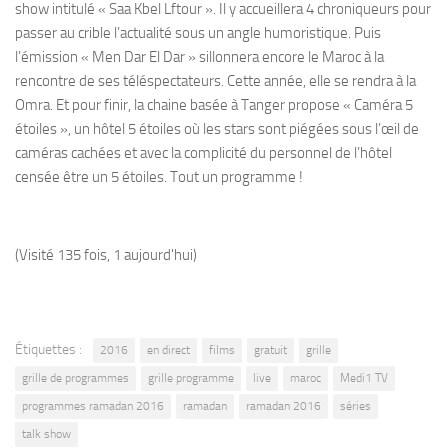
show intitulé « Saa Kbel Lftour ». Il y accueillera 4 chroniqueurs pour
passer au crible l’actualité sous un angle humoristique. Puis
l’émission « Men Dar El Dar » sillonnera encore le Maroc à la
rencontre de ses téléspectateurs. Cette année, elle se rendra à la
Omra. Et pour finir, la chaine basée à Tanger propose « Caméra 5
étoiles », un hôtel 5 étoiles où les stars sont piégées sous l’œil de
caméras cachées et avec la complicité du personnel de l’hôtel
censée être un 5 étoiles. Tout un programme !
(Visité 135 fois, 1 aujourd'hui)
Étiquettes :
2016
en direct
films
gratuit
grille
grille de programmes
grille programme
live
maroc
Medi1 TV
programmes ramadan 2016
ramadan
ramadan 2016
séries
talk show