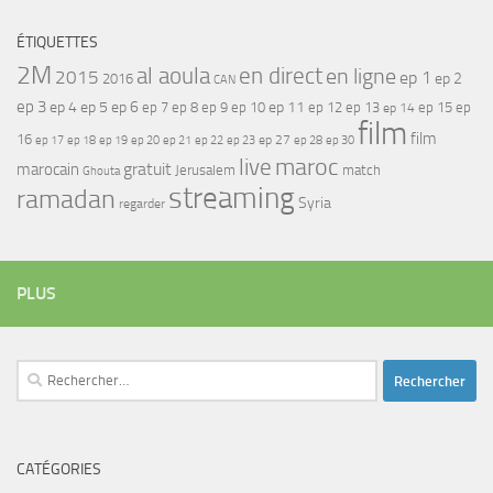
ÉTIQUETTES
2M
al aoula
en direct
en ligne
2015
ep 1
ep 2
2016
CAN
ep 3
ep 4
ep 5
ep 6
ep 7
ep 11
ep 8
ep 9
ep 10
ep 12
ep 13
ep 15
ep
ep 14
film
film
16
ep 17
ep 21
ep 27
ep 18
ep 19
ep 20
ep 22
ep 23
ep 28
ep 30
maroc
live
gratuit
marocain
Jerusalem
match
Ghouta
streaming
ramadan
Syria
regarder
PLUS
Rechercher :
CATÉGORIES