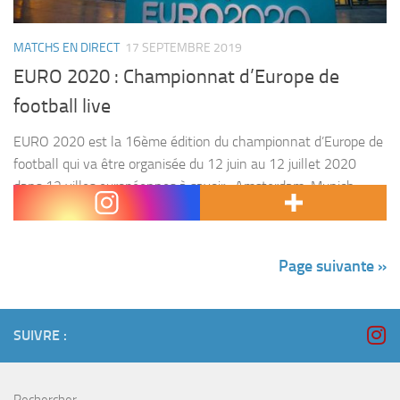
MATCHS EN DIRECT
17 SEPTEMBRE 2019
EURO 2020 : Championnat d’Europe de
football live
EURO 2020 est la 16ème édition du championnat d’Europe de
football qui va être organisée du 12 juin au 12 juillet 2020
dans 12 villes européennes à savoir : Amsterdam, Munich ,
Bucarest, Budapest,...
Page suivante »
SUIVRE :