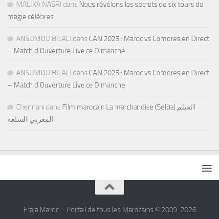
MALIKA NASRI
dans
Nous révélons les secrets de six tours de
magie célèbres
ANSUMOU BILALI
dans
CAN 2025 : Maroc vs Comores en Direct
– Match d’Ouverture Live ce Dimanche
ANSUMOU BILALI
dans
CAN 2025 : Maroc vs Comores en Direct
– Match d’Ouverture Live ce Dimanche
Chennani
dans
Film marocain La marchandise (Sel3a) الفيلم
المغربي السلعة
Fraja Maroc – Portail de tous les Marocains © 2009-2026