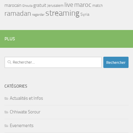
maroc
live
gratuit
marocain
Jerusalem
match
Ghouta
streaming
ramadan
Syria
regarder
PLUS
Rechercher :
CATÉGORIES
Actualités et Infos
Chhiwate Sorour
Evenements