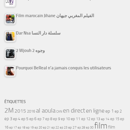
Film marocain Jihane الفيلم المغربي جيهان
Dar Nsa سلسلة دار النسا
2 Wjouh 2 وجوه
Pourquoi BeReal n’a jamais conquis les utilisateurs
ÉTIQUETTES
2M
al aoula
en direct
en ligne
2015
ep 1
ep 2
2016
CAN
ep 3
ep 4
ep 5
ep 6
ep 7
ep 11
ep 8
ep 9
ep 10
ep 12
ep 13
ep 15
ep
ep 14
film
film
16
ep 17
ep 21
ep 27
ep 18
ep 19
ep 20
ep 22
ep 23
ep 28
ep 30