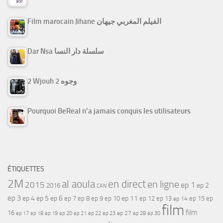
Film marocain Jihane الفيلم المغربي جيهان
Dar Nsa سلسلة دار النسا
2 Wjouh 2 وجوه
Pourquoi BeReal n’a jamais conquis les utilisateurs
ÉTIQUETTES
2M
al aoula
en direct
en ligne
2015
ep 1
ep 2
2016
CAN
ep 3
ep 4
ep 5
ep 6
ep 7
ep 11
ep 8
ep 9
ep 10
ep 12
ep 13
ep 15
ep
ep 14
film
film
16
ep 17
ep 21
ep 27
ep 18
ep 19
ep 20
ep 22
ep 23
ep 28
ep 30