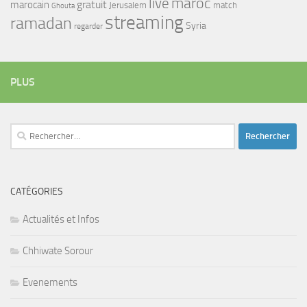
maroc
live
gratuit
marocain
Jerusalem
match
Ghouta
streaming
ramadan
Syria
regarder
PLUS
Rechercher :
CATÉGORIES
Actualités et Infos
Chhiwate Sorour
Evenements