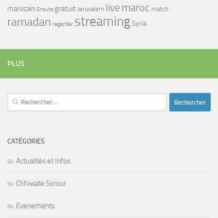
maroc
live
gratuit
marocain
Jerusalem
match
Ghouta
streaming
ramadan
Syria
regarder
PLUS
Rechercher :
CATÉGORIES
Actualités et Infos
Chhiwate Sorour
Evenements