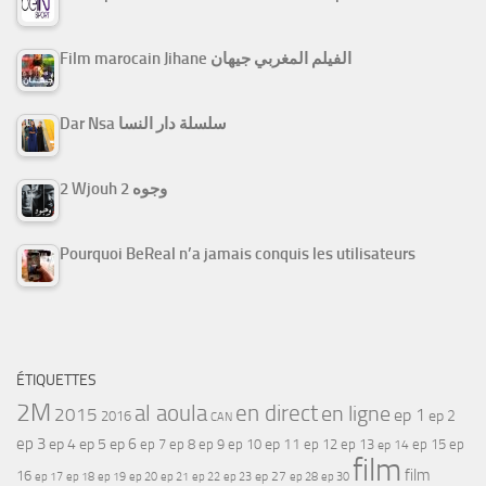
Film marocain Jihane الفيلم المغربي جيهان
Dar Nsa سلسلة دار النسا
2 Wjouh 2 وجوه
Pourquoi BeReal n’a jamais conquis les utilisateurs
ÉTIQUETTES
2M
al aoula
en direct
en ligne
2015
ep 1
ep 2
2016
CAN
ep 3
ep 4
ep 5
ep 6
ep 7
ep 11
ep 8
ep 9
ep 10
ep 12
ep 13
ep 15
ep
ep 14
film
film
16
ep 17
ep 21
ep 27
ep 18
ep 19
ep 20
ep 22
ep 23
ep 28
ep 30