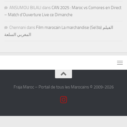
ANSUMOU BILALI
dans
CAN 2025 : Maroc vs Comores en Direct
– Match d’Ouverture Live ce Dimanche
Chennani
dans
Film marocain La marchandise (Sel3a) الفيلم
المغربي السلعة
Fraja Maroc – Portail de tous les Marocains © 2009-2026