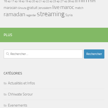
film
16
ep 17
ep 21
ep 27
ep 18
ep 19
ep 20
ep 22
ep 23
ep 28
ep 30
maroc
live
gratuit
marocain
Jerusalem
match
Ghouta
streaming
ramadan
Syria
regarder
PLUS
Rechercher :
CATÉGORIES
Actualités et Infos
Chhiwate Sorour
Evenements