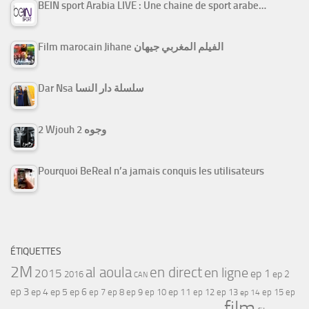
BEIN sport Arabia LIVE : Une chaine de sport arabe…
Film marocain Jihane الفيلم المغربي جيهان
Dar Nsa سلسلة دار النسا
2 Wjouh 2 وجوه
Pourquoi BeReal n’a jamais conquis les utilisateurs
ÉTIQUETTES
2M
al aoula
en direct
en ligne
2015
ep 1
ep 2
2016
CAN
ep 3
ep 4
ep 5
ep 6
ep 7
ep 11
ep 8
ep 9
ep 10
ep 12
ep 13
ep 15
ep
ep 14
film