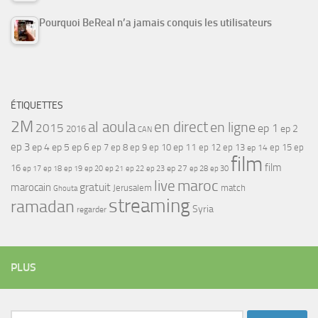
Pourquoi BeReal n’a jamais conquis les utilisateurs
ÉTIQUETTES
2M
al aoula
en direct
en ligne
2015
ep 1
ep 2
2016
CAN
ep 3
ep 4
ep 5
ep 6
ep 7
ep 11
ep 8
ep 9
ep 10
ep 12
ep 13
ep 15
ep
ep 14
film
film
16
ep 17
ep 21
ep 27
ep 18
ep 19
ep 20
ep 22
ep 23
ep 28
ep 30
maroc
live
gratuit
marocain
Jerusalem
match
Ghouta
streaming
ramadan
Syria
regarder
PLUS
Rechercher :