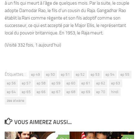
à un fils qui meurt à l’âge de quelques mois. Par la suite, le couple
adopte Damodar Rao, le fils d’un cousin du Raja. Gangadhar Rao
établit la Rani comme régente et son fils adoptif comme son
successeur, ce qui est accepté par le Major Ellis, le représentant
local du pouvoir britannique. En 1953, le Raja meurt.
(Visité 332 fois, 1 aujourd'hui)
Étiquettes :
ep 49
ep 50
ep 51
ep 52
ep 53
ep 54
ep 55
ep 56
ep 57
ep 58
ep 59
ep 60
ep 61
ep 62
ep 63
ep 64
ep 65
ep 66
ep 67
ep 68
ep 69
ep 70
hindi
zee alwane
VOUS AIMEREZ AUSSI...