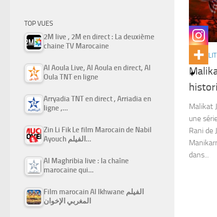
TOP VUES
2M live , 2M en direct : La deuxième
chaine TV Marocaine
ACTUALIT
Al Aoula Live, Al Aoula en direct, Al
Malika
Oula TNT en ligne
histor
Arryadia TNT en direct , Arriadia en
Malikat 
ligne ,…
une série
Zin Li Fik Le film Marocain de Nabil
Rani de 
Ayouch الفيلم…
Manikarn
dans...
Al Maghribia live : la chaîne
marocaine qui…
Film marocain Al Ikhwane الفيلم
المغربي الإخوان