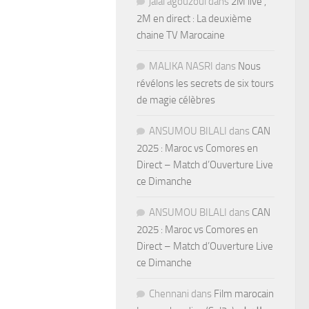
jalal agouzoul
dans
2M live ,
2M en direct : La deuxième
chaine TV Marocaine
MALIKA NASRI
dans
Nous
révélons les secrets de six tours
de magie célèbres
ANSUMOU BILALI
dans
CAN
2025 : Maroc vs Comores en
Direct – Match d’Ouverture Live
ce Dimanche
ANSUMOU BILALI
dans
CAN
2025 : Maroc vs Comores en
Direct – Match d’Ouverture Live
ce Dimanche
Chennani
dans
Film marocain