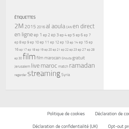
ÉTIQUETTES
2M
al aoula
en direct
2015
2016
CAN
en ligne
ep 1
ep 3
ep 2
ep 4
ep 5
ep 6
ep 7
ep 11
ep 8
ep 9
ep 10
ep 12
ep 13
ep 15
ep
ep 14
16
ep 17
ep 21
ep 27
ep 18
ep 19
ep 20
ep 22
ep 23
ep 28
film
gratuit
film marocain
ep 30
Ghouta
ramadan
maroc
live
Jerusalem
match
streaming
Syria
regarder
Politique de cookies
Déclaration de con
Déclaration de confidentialité (UK)
Opt-out pr