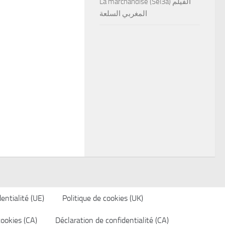
La marchandise (Sel3a) الفيلم
المغربي السلعة
entialité (UE)
Politique de cookies (UK)
cookies (CA)
Déclaration de confidentialité (CA)