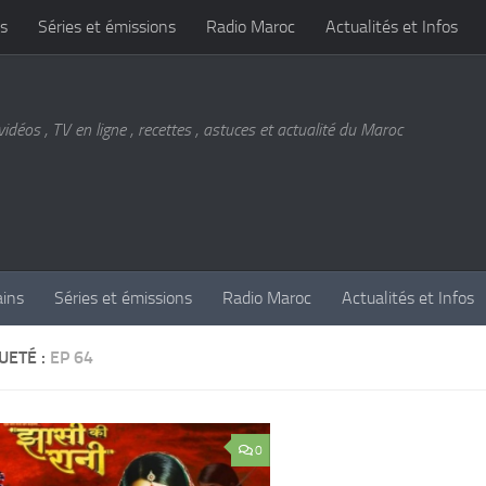
s
Séries et émissions
Radio Maroc
Actualités et Infos
vidéos , TV en ligne , recettes , astuces et actualité du Maroc
ains
Séries et émissions
Radio Maroc
Actualités et Infos
UETÉ :
EP 64
0