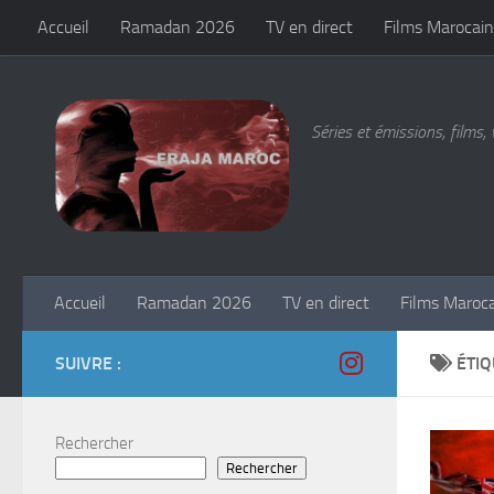
Accueil
Ramadan 2026
TV en direct
Films Marocain
Skip to content
Séries et émissions, films, 
Accueil
Ramadan 2026
TV en direct
Films Maroc
SUIVRE :
ÉTIQ
Rechercher
Rechercher