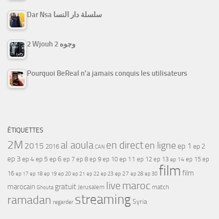
Dar Nsa سلسلة دار النسا
2 Wjouh 2 وجوه
Pourquoi BeReal n’a jamais conquis les utilisateurs
ÉTIQUETTES
2M
al aoula
en direct
en ligne
2015
ep 1
ep 2
2016
CAN
ep 3
ep 4
ep 5
ep 6
ep 7
ep 11
ep 8
ep 9
ep 10
ep 12
ep 13
ep 15
ep
ep 14
film
film
16
ep 17
ep 21
ep 27
ep 18
ep 19
ep 20
ep 22
ep 23
ep 28
ep 30
maroc
live
gratuit
marocain
Jerusalem
match
Ghouta
streaming
ramadan
Syria
regarder