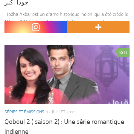
جودا أكبر
Jodha Akbar est un drame historique indien ,qui a été créée le
18 Juin 2013 , et produit par Ekta Kapoor sous sa bannière
Balaji Telefilms. C’est un drame épique traitant une histoire...
12
SÉRIES ET ÉMISSIONS
17 JUILLET 2015
Qoboul 2 ( saison 2) : Une série romantique
indienne