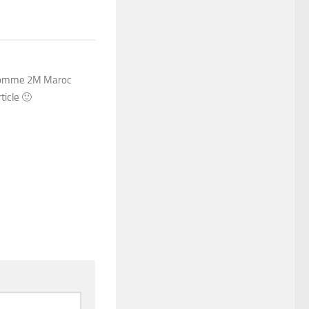
e comme 2M Maroc
ticle 🙂