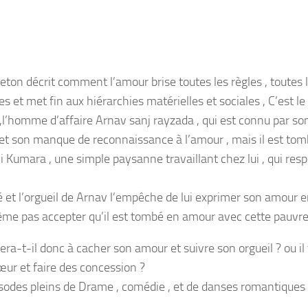
leton décrit comment l’amour brise toutes les règles , toutes l
 et met fin aux hiérarchies matérielles et sociales , C’est le
 ,l’homme d’affaire Arnav sanj rayzada , qui est connu par son
 et son manque de reconnaissance à l’amour , mais il est t
 Kumara , une simple paysanne travaillant chez lui , qui resp
.
é et l’orgueil de Arnav l’empêche de lui exprimer son amour en
me pas accepter qu’il est tombé en amour avec cette pauvr
ra-t-il donc à cacher son amour et suivre son orgueil ? ou il v
œur et faire des concession ?
sodes pleins de Drame , comédie , et de danses romantiques