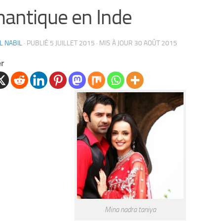
antique en Inde
L NABIL
· PUBLIÉ
5 JUILLET 2015
· MIS À JOUR
30 AOÛT 2015
er
Mina nadra taniya