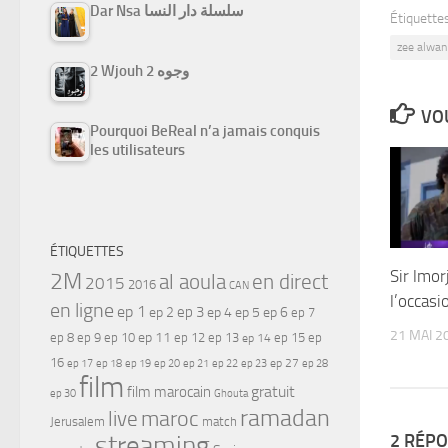
Dar Nsa سلسلة دار النسا
Étiquettes
zee alwan
2 Wjouh 2 وجوه
VOU
Pourquoi BeReal n’a jamais conquis
les utilisateurs
ÉTIQUETTES
Sir lmo
2M
al aoula
en direct
2015
2016
CAN
l’occas
en ligne
ep 1
ep 3
ep 2
ep 4
ep 5
ep 6
ep 7
21 MAI 2
ep 11
ep 8
ep 9
ep 10
ep 12
ep 13
ep 15
ep
ep 14
16
ep 17
ep 21
ep 27
ep 18
ep 19
ep 20
ep 22
ep 23
ep 28
film
gratuit
film marocain
ep 30
Ghouta
ramadan
maroc
live
Jerusalem
match
2 RÉP
streaming