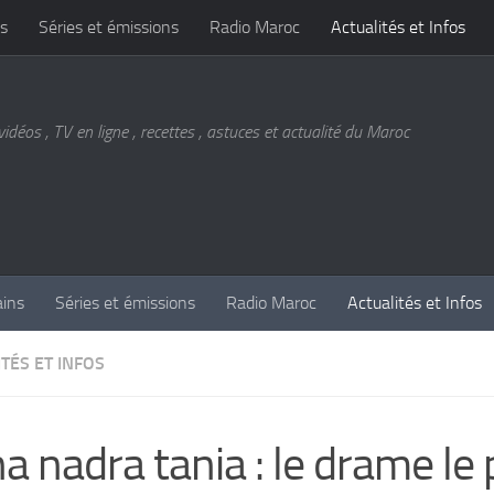
s
Séries et émissions
Radio Maroc
Actualités et Infos
vidéos , TV en ligne , recettes , astuces et actualité du Maroc
ains
Séries et émissions
Radio Maroc
Actualités et Infos
TÉS ET INFOS
a nadra tania : le drame le 