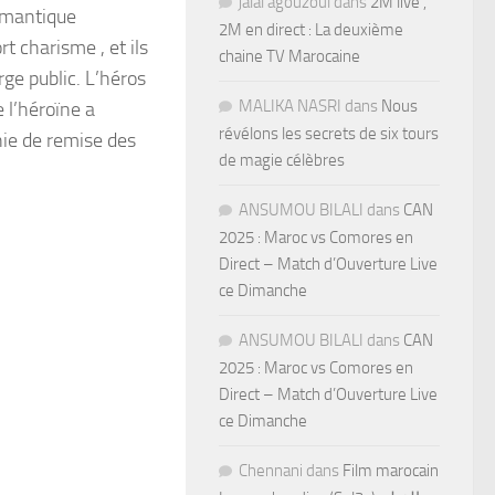
jalal agouzoul
dans
2M live ,
romantique
2M en direct : La deuxième
t charisme , et ils
chaine TV Marocaine
arge public. L’héros
MALIKA NASRI
dans
Nous
 l’héroïne a
révélons les secrets de six tours
nie de remise des
de magie célèbres
ANSUMOU BILALI
dans
CAN
2025 : Maroc vs Comores en
Direct – Match d’Ouverture Live
ce Dimanche
ANSUMOU BILALI
dans
CAN
2025 : Maroc vs Comores en
Direct – Match d’Ouverture Live
ce Dimanche
Chennani
dans
Film marocain