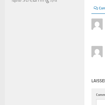
Syria
regarder
Com
LAISS
Comm