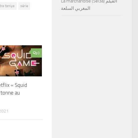
La marchandise (Sel3a) الفيلم
ra taniya
série
المغربي السلعة
0
tflix « Squid
rtonne au
2021