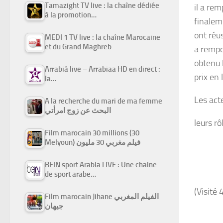
Tamazight TV live : la chaîne dédiée
il a re
à la promotion…
finalem
ont réus
MEDI 1 TV live : la chaîne Marocaine
et du Grand Maghreb
a rempo
obtenu 
Arrabiâ live – Arrabiaa HD en direct :
prix en 
la…
Les acte
A la recherche du mari de ma femme
البحث عن زوج امرأتي
leurs rô
Film marocain 30 millions (30
Melyoun) فيلم مغربي 30 مليون
BEIN sport Arabia LIVE : Une chaine
de sport arabe…
(Visité 
Film marocain Jihane الفيلم المغربي
جيهان