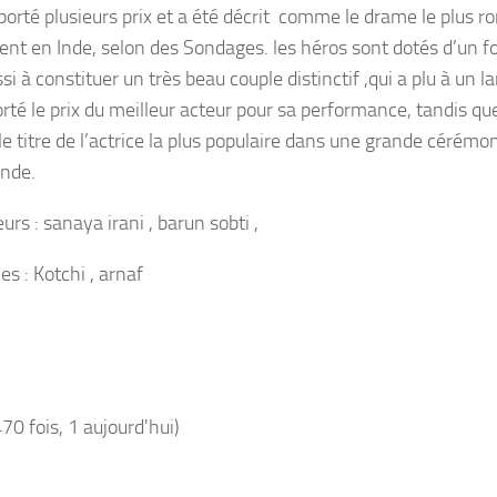
mporté plusieurs prix et a été décrit comme le drame le plus 
ent en Inde, selon des Sondages. les héros sont dotés d’un for
si à constituer un très beau couple distinctif ,qui a plu à un l
rté le prix du meilleur acteur pour sa performance, tandis que
le titre de l’actrice la plus populaire dans une grande cérémo
Inde.
urs : sanaya irani , barun sobti ,
les : Kotchi , arnaf
470 fois, 1 aujourd'hui)