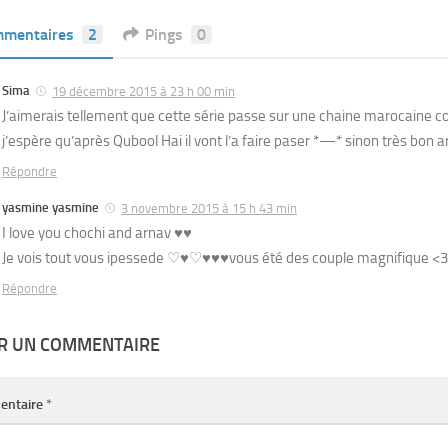
mentaires
2
Pings
0
Sima
19 décembre 2015 à 23 h 00 min
J’aimerais tellement que cette série passe sur une chaine marocain
j’espère qu’après Qubool Hai il vont l’a faire paser *—* sinon très bon ar
Répondre
yasmine yasmine
3 novembre 2015 à 15 h 43 min
I love you chochi and arnav ♥♥
Je vois tout vous ipessede ♡♥♡♥♥♥vous été des couple magnifique <3
Répondre
ER UN COMMENTAIRE
entaire
*