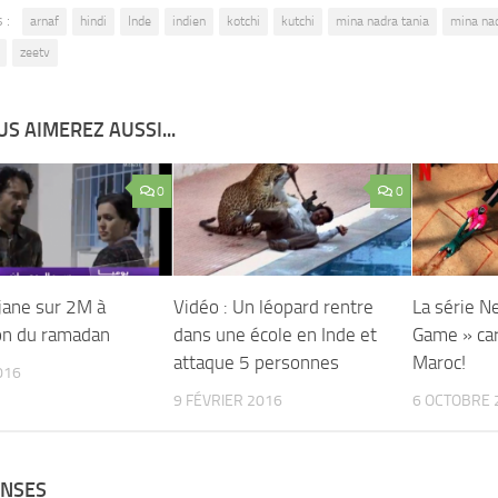
 :
arnaf
hindi
Inde
indien
kotchi
kutchi
mina nadra tania
mina nad
zeetv
S AIMEREZ AUSSI...
0
0
rjane sur 2M à
Vidéo : Un léopard rentre
La série Ne
ion du ramadan
dans une école en Inde et
Game » ca
attaque 5 personnes
Maroc!
016
9 FÉVRIER 2016
6 OCTOBRE 
ONSES