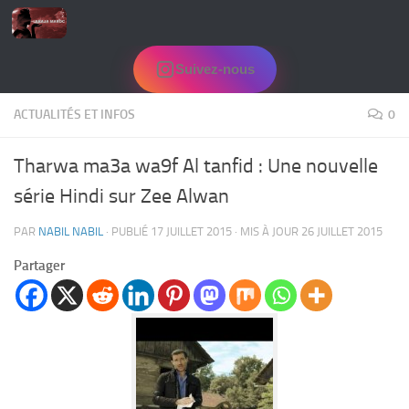
Skip to content
Suivez-nous
ACTUALITÉS ET INFOS
0
Tharwa ma3a wa9f Al tanfid : Une nouvelle
série Hindi sur Zee Alwan
PAR
NABIL NABIL
· PUBLIÉ
17 JUILLET 2015
· MIS À JOUR
26 JUILLET 2015
Partager