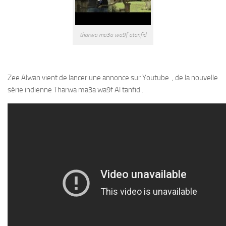
tharwa ma3a wa9f atanfid
Zee Alwan vient de lancer une annonce sur Youtube , de la nouvelle
série indienne Tharwa ma3a wa9f Al tanfid .