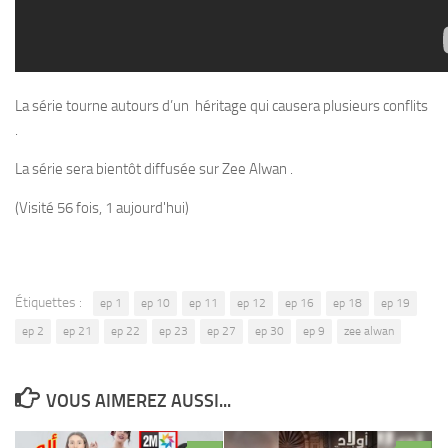
La série tourne autours d’un héritage qui causera plusieurs conflits
.
La série sera bientôt diffusée sur Zee Alwan .
(Visité 56 fois, 1 aujourd'hui)
Étiquettes :
ep 1
ep 10
ep 11
ep 12
ep 16
ep 18
ep 19
ep 2
ep 21
ep 22
ep 23
ep 27
ep 30
ep 9
zee alwan
VOUS AIMEREZ AUSSI...