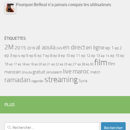
Pourquoi BeReal n’a jamais conquis les utilisateurs
ÉTIQUETTES
2M
al aoula
en direct
en ligne
2015
ep 1
ep 2
2016
CAN
ep 3
ep 4
ep 5
ep 6
ep 7
ep 11
ep 8
ep 9
ep 10
ep 12
ep 13
ep 15
ep
ep 14
film
film
16
ep 17
ep 21
ep 27
ep 18
ep 19
ep 20
ep 22
ep 23
ep 28
ep 30
maroc
live
gratuit
marocain
Jerusalem
match
Ghouta
streaming
ramadan
Syria
regarder
PLUS
Rechercher :