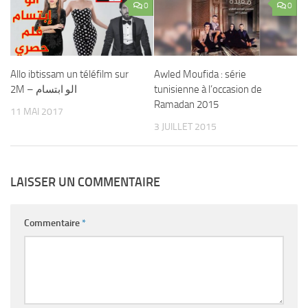
0
0
Allo ibtissam un téléfilm sur
Awled Moufida : série
2M – الو ابتسام
tunisienne à l’occasion de
Ramadan 2015
11 MAI 2017
3 JUILLET 2015
LAISSER UN COMMENTAIRE
Commentaire
*