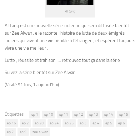
Al tariq
Al Tariq est une nouvelle série indienne qui sera diffusée bientôt
sur Zee Alwan , elle raconte l’histoire de lutte de deux émigrés
indiens qui vivent une vie pénible à l’étranger , et espèrent toujours
vivre une vie meilleur .
Lutte , réussite et trahison …. retrouvez tout ça dans la série
Suivez la série bientôt sur Zee Alwan .
(Visité 91 fois, 1 aujourd'hui)
Étiquettes :
ep 1
ep 10
ep 11
ep 12
ep 13
ep 14
ep 15
ep 16
ep 2
ep 20
ep 24
ep 25
ep 3
ep 4
ep 5
ep 6
ep 7
ep 9
zee alwan