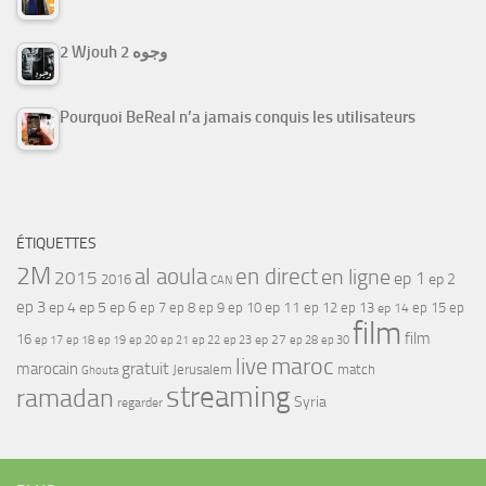
2 Wjouh 2 وجوه
Pourquoi BeReal n’a jamais conquis les utilisateurs
ÉTIQUETTES
2M
al aoula
en direct
en ligne
2015
ep 1
ep 2
2016
CAN
ep 3
ep 4
ep 5
ep 6
ep 7
ep 11
ep 8
ep 9
ep 10
ep 12
ep 13
ep 15
ep
ep 14
film
film
16
ep 17
ep 21
ep 27
ep 18
ep 19
ep 20
ep 22
ep 23
ep 28
ep 30
maroc
live
gratuit
marocain
Jerusalem
match
Ghouta
streaming
ramadan
Syria
regarder