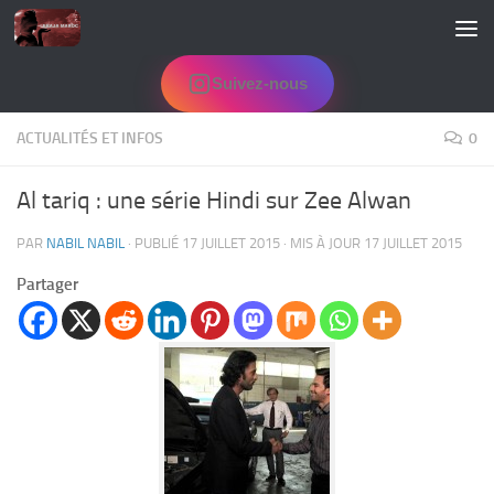
Skip to content
Suivez-nous
ACTUALITÉS ET INFOS
0
Al tariq : une série Hindi sur Zee Alwan
PAR
NABIL NABIL
· PUBLIÉ
17 JUILLET 2015
· MIS À JOUR
17 JUILLET 2015
Partager