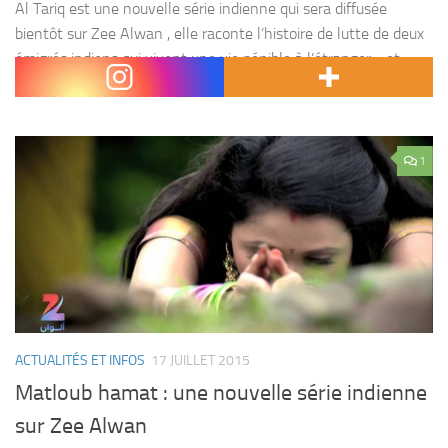
Al Tariq est une nouvelle série indienne qui sera diffusée
bientôt sur Zee Alwan , elle raconte l’histoire de lutte de deux
émigrés indiens qui vivent une vie pénible à l’étranger , et
espèrent...
1
ACTUALITÉS ET INFOS
17 JUILLET 2015
Matloub hamat : une nouvelle série indienne
sur Zee Alwan