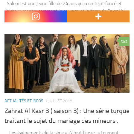
Saloni est une jeune fille de 24 ans qui a un teint foncé et
l’histoire montre comment le courage et la force de Saloni lui
permettent de continuer à éclipser son teint et...
2
ACTUALITÉS ET INFOS
7 JUILLET 2015
Zahrat Al Kasr 3 ( saison 3) : Une série turque
traitant le sujet du mariage des mineurs .
Les événements de la série « Zahrat lkaser » tournent