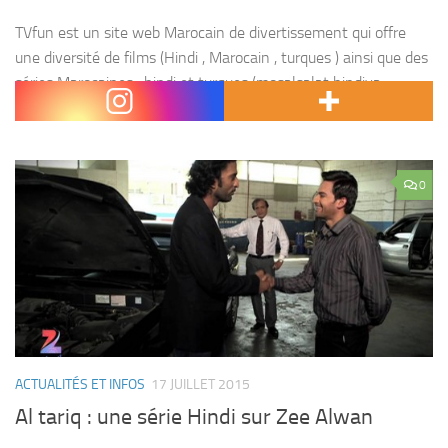
TVfun est un site web Marocain de divertissement qui offre
une diversité de films (Hindi , Marocain , turques ) ainsi que des
séries Marocaines , hindi et turques (mosalsalat hindiya ,
mosalsalat maghribiya,...
0
ACTUALITÉS ET INFOS
17 JUILLET 2015
Al tariq : une série Hindi sur Zee Alwan