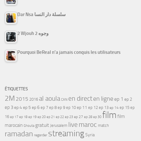
Dar Nsa سلسلة دار النسا
2 Wjouh 2 وجوه
Pourquoi BeReal n’a jamais conquis les utilisateurs
ÉTIQUETTES
2M
al aoula
en direct
en ligne
2015
ep 1
ep 2
2016
CAN
ep 3
ep 4
ep 5
ep 6
ep 7
ep 11
ep 8
ep 9
ep 10
ep 12
ep 13
ep 15
ep
ep 14
film
film
16
ep 17
ep 21
ep 27
ep 18
ep 19
ep 20
ep 22
ep 23
ep 28
ep 30
maroc
live
gratuit
marocain
Jerusalem
match
Ghouta
streaming
ramadan
Syria
regarder