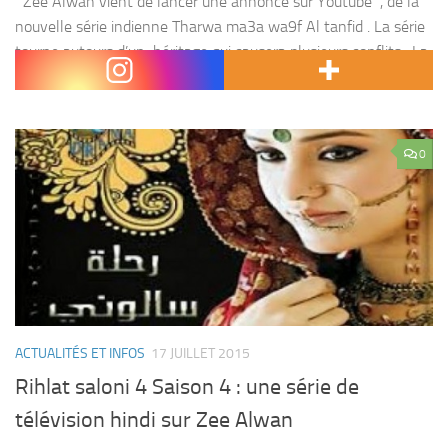
Zee Alwan vient de lancer une annonce sur Youtube , de la
nouvelle série indienne Tharwa ma3a wa9f Al tanfid . La série
tourne autours d’un héritage qui causera plusieurs conflits . La
série sera bientôt...
0
ACTUALITÉS ET INFOS
17 JUILLET 2015
Rihlat saloni 4 Saison 4 : une série de
télévision hindi sur Zee Alwan