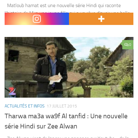
Matloub hamat est une nouvelle série Hindi qui raconte
l’histoire de Mira une jeune fille qui a un rêve d’avoir une belle
mère , comme toutes les filles de son age . Est-ce...
0
ACTUALITÉS ET INFOS
17 JUILLET 2015
Tharwa ma3a wa9f Al tanfid : Une nouvelle
série Hindi sur Zee Alwan