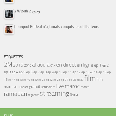
2 Wjouh 2 وجوه
Pourquoi BeReal n’a jamais conquis les utilisateurs
ÉTIQUETTES
2M
al aoula
en direct
en ligne
2015
ep 1
ep 2
2016
CAN
ep 3
ep 4
ep 5
ep 6
ep 7
ep 11
ep 8
ep 9
ep 10
ep 12
ep 13
ep 15
ep
ep 14
film
film
16
ep 17
ep 21
ep 27
ep 18
ep 19
ep 20
ep 22
ep 23
ep 28
ep 30
maroc
live
gratuit
marocain
Jerusalem
match
Ghouta
streaming
ramadan
Syria
regarder
PLUS