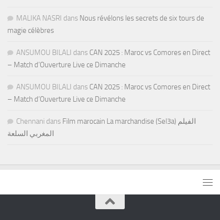
MALIKA NASRI
dans
Nous révélons les secrets de six tours de
magie célèbres
ANSUMOU BILALI
dans
CAN 2025 : Maroc vs Comores en Direct
– Match d’Ouverture Live ce Dimanche
ANSUMOU BILALI
dans
CAN 2025 : Maroc vs Comores en Direct
– Match d’Ouverture Live ce Dimanche
Chennani
dans
Film marocain La marchandise (Sel3a) الفيلم
المغربي السلعة