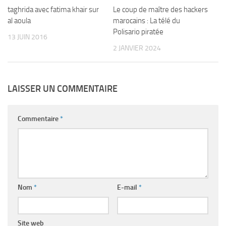
taghrida avec fatima khair sur
Le coup de maître des hackers
al aoula
marocains : La télé du
Polisario piratée
13 JUIN 2016
2 JANVIER 2024
LAISSER UN COMMENTAIRE
Commentaire
*
Nom
*
E-mail
*
Site web