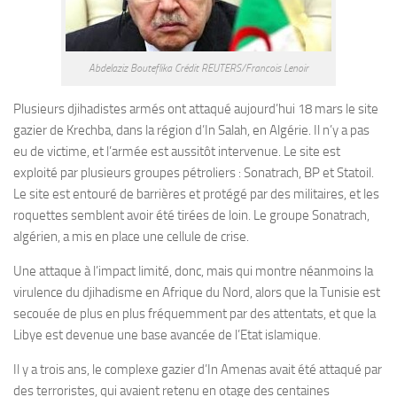
Abdelaziz Bouteflika Crédit REUTERS/Francois Lenoir
Plusieurs djihadistes armés ont attaqué aujourd’hui 18 mars le site
gazier de Krechba, dans la région d’In Salah, en Algérie. Il n’y a pas
eu de victime, et l’armée est aussitôt intervenue. Le site est
exploité par plusieurs groupes pétroliers : Sonatrach, BP et Statoil.
Le site est entouré de barrières et protégé par des militaires, et les
roquettes semblent avoir été tirées de loin. Le groupe Sonatrach,
algérien, a mis en place une cellule de crise.
Une attaque à l’impact limité, donc, mais qui montre néanmoins la
virulence du djihadisme en Afrique du Nord, alors que la Tunisie est
secouée de plus en plus fréquemment par des attentats, et que la
Libye est devenue une base avancée de l’Etat islamique.
Il y a trois ans, le complexe gazier d’In Amenas avait été attaqué par
des terroristes, qui avaient retenu en otage des centaines