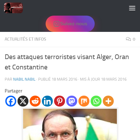
Skip to content
Suivez-nous
ACTUALITÉS ET INFOS
0
Des attaques terroristes visant Alger, Oran
et Constantine
PAR
NABIL NABIL
· PUBLIÉ
18 MARS 2016
· MIS À JOUR
18 MARS 2016
Partager