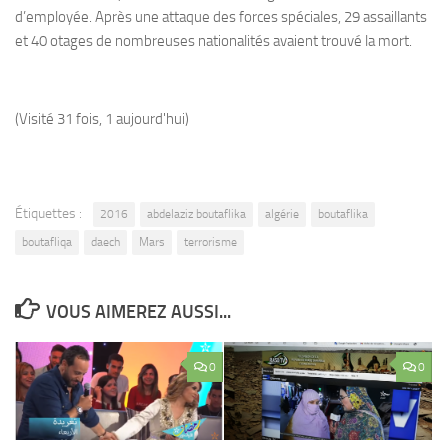
d’employée. Après une attaque des forces spéciales, 29 assaillants
et 40 otages de nombreuses nationalités avaient trouvé la mort.
(Visité 31 fois, 1 aujourd'hui)
Étiquettes :
2016
abdelaziz boutaflika
algérie
boutaflika
boutafliqa
daech
Mars
terrorisme
VOUS AIMEREZ AUSSI...
0
0