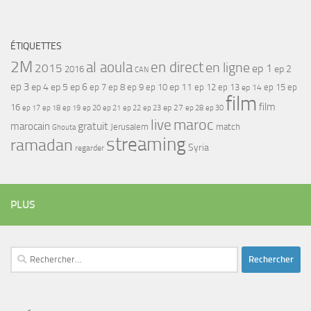
ÉTIQUETTES
2M
al aoula
en direct
en ligne
2015
ep 1
ep 2
2016
CAN
ep 3
ep 4
ep 5
ep 6
ep 7
ep 11
ep 8
ep 9
ep 10
ep 12
ep 13
ep 15
ep
ep 14
film
film
16
ep 17
ep 21
ep 27
ep 18
ep 19
ep 20
ep 22
ep 23
ep 28
ep 30
maroc
live
gratuit
marocain
Jerusalem
match
Ghouta
streaming
ramadan
Syria
regarder
PLUS
Rechercher :