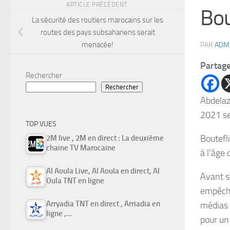
ARTICLE PRÉCÉDENT
Bou
La sécurité des routiers marocains sur les
routes des pays subsahariens serait
menacée!
PAR
ADM
Partag
Rechercher
Rechercher
Abdelaz
2021 se
TOP VUES
Boutefl
2M live , 2M en direct : La deuxième
chaine TV Marocaine
à l’âge 
Al Aoula Live, Al Aoula en direct, Al
Avant sa
Oula TNT en ligne
empêché
Arryadia TNT en direct , Arriadia en
médias 
ligne ,…
pour un