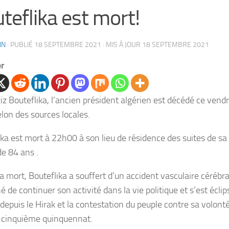
teflika est mort!
IN
· PUBLIÉ
18 SEPTEMBRE 2021
· MIS À JOUR
18 SEPTEMBRE 2021
er
iz Bouteflika, l’ancien président algérien est décédé ce ven
lon des sources locales.
ika est mort à 22h00 à son lieu de résidence des suites de s
de 84 ans .
 mort, Bouteflika a souffert d’un accident vasculaire cérébral
 de continuer son activité dans la vie politique et s’est écl
depuis le Hirak et la contestation du peuple contre sa volont
 cinquième quinquennat.