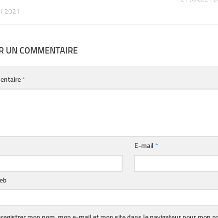
ET 2021
ER UN COMMENTAIRE
entaire
*
E-mail
*
web
registrer mon nom, mon e-mail et mon site dans le navigateur pour mon p