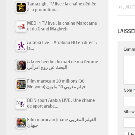
Tamazight TV live : la chaîne dédiée
31 JUILL
à la promotion…
MEDI 1 TV live : la chaîne Marocaine
et du Grand Maghreb
LAISS
Arrabiâ live – Arrabiaa HD en direct :
la…
Comm
A la recherche du mari de ma femme
البحث عن زوج امرأتي
Film marocain 30 millions (30
Melyoun) فيلم مغربي 30 مليون
Nom
*
BEIN sport Arabia LIVE : Une chaine
de sport arabe…
Site 
Film marocain Jihane الفيلم المغربي
جيهان
En