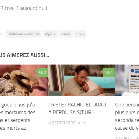
37 fois, 1 aujourd'hui)
 :
abdelaziz boutaflika
algérie
décès
mort
S AIMEREZ AUSSI...
0
1
 gueule: jusqu’à
TRISTE : RACHID EL OUALI
Une perso
es morsures des
A PERDU SA SŒUR !
plusieurs 
ns et serpents
secondaire
8 SEPTEMBRE 2015
des morts au
cause du v
27 JUILLET 