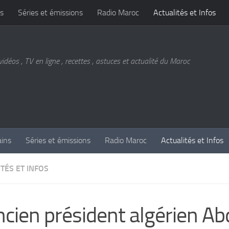
s
Séries et émissions
Radio Maroc
Actualités et Infos
vidéos , TV en ligne , recettes , astuces et actualité du Maroc
ains
Séries et émissions
Radio Maroc
Actualités et Infos
TÉS ET INFOS
ncien président algérien Ab