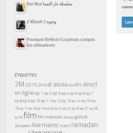
Dar Nsa سلسلة دار النسا
comme
2 Wjouh 2 وجوه
Pourquoi BeReal n’a jamais conquis
les utilisateurs
ÉTIQUETTES
2M
al aoula
en direct
2015
2016
CAN
en ligne
ep 1
ep 3
ep 2
ep 4
ep 5
ep 6
ep 7
ep 11
ep 8
ep 9
ep 10
ep 12
ep 13
ep 15
ep
ep 14
16
ep 17
ep 21
ep 27
ep 18
ep 19
ep 20
ep 22
ep 23
ep 28
film
gratuit
film marocain
ep 30
Ghouta
ramadan
maroc
live
Jerusalem
match
streaming