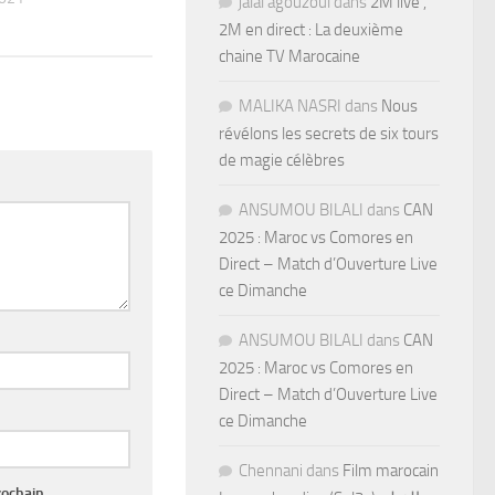
jalal agouzoul
dans
2M live ,
2M en direct : La deuxième
chaine TV Marocaine
MALIKA NASRI
dans
Nous
révélons les secrets de six tours
de magie célèbres
ANSUMOU BILALI
dans
CAN
2025 : Maroc vs Comores en
Direct – Match d’Ouverture Live
ce Dimanche
ANSUMOU BILALI
dans
CAN
2025 : Maroc vs Comores en
Direct – Match d’Ouverture Live
ce Dimanche
Chennani
dans
Film marocain
rochain