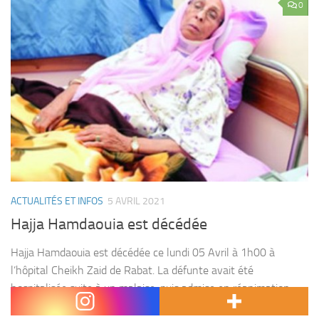
0
ACTUALITÉS ET INFOS
5 AVRIL 2021
Hajja Hamdaouia est décédée
Hajja Hamdaouia est décédée ce lundi 05 Avril à 1h00 à
l’hôpital Cheikh Zaid de Rabat. La défunte avait été
hospitalisée suite à un malaise, puis admise en réanimation
après que son état de...