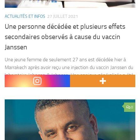
ACTUALITÉS ET INFOS
27 JUILLET 2021
Une personne décédée et plusieurs effets
secondaires observés à cause du vaccin
Janssen
Une jeune femme de seulement 27 ans est décédée hier à
Marrakech après avoir reçu une injection du vaccin Janssen du
laboratoire Johnson & Johnson. Une panique généralisée a été
observée chez les marocains...
0