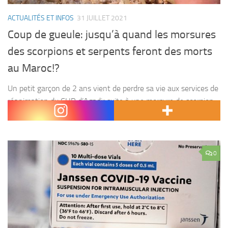
ACTUALITÉS ET INFOS
31 JUILLET 2021
Coup de gueule: jusqu’à quand les morsures
des scorpions et serpents feront des morts
au Maroc!?
Un petit garçon de 2 ans vient de perdre sa vie aux services de
réanimation du CHR d’Agadir suite à une morsure de scorpion
au Douar Ait Khouy à Chtouka Ait Baha. Nos petits...
0