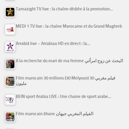
Tamazight TV live : la chaîne dédiée à la promotion…
MEDI 1 TV live : la chaîne Marocaine et du Grand Maghreb
Arrabiâ live – Arrabiaa HD en direct : la…
A la recherche du mari de ma femme البحث عن زوج امرأتي
Film marocain 30 millions (30 Melyoun) فيلم مغربي 30
مليون
BEIN sport Arabia LIVE : Une chaine de sport arabe…
Film marocain Jihane الفيلم المغربي جيهان