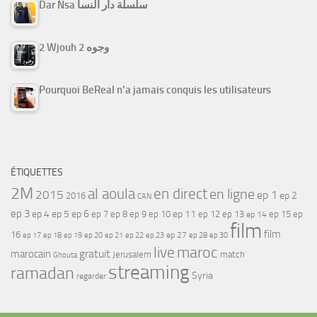
Dar Nsa سلسلة دار النسا
2 Wjouh 2 وجوه
Pourquoi BeReal n’a jamais conquis les utilisateurs
ÉTIQUETTES
2M
al aoula
en direct
en ligne
2015
ep 1
ep 2
2016
CAN
ep 3
ep 4
ep 5
ep 6
ep 7
ep 11
ep 8
ep 9
ep 10
ep 12
ep 13
ep 15
ep
ep 14
film
film
16
ep 17
ep 21
ep 27
ep 18
ep 19
ep 20
ep 22
ep 23
ep 28
ep 30
maroc
live
gratuit
marocain
Jerusalem
match
Ghouta
streaming
ramadan
Syria
regarder