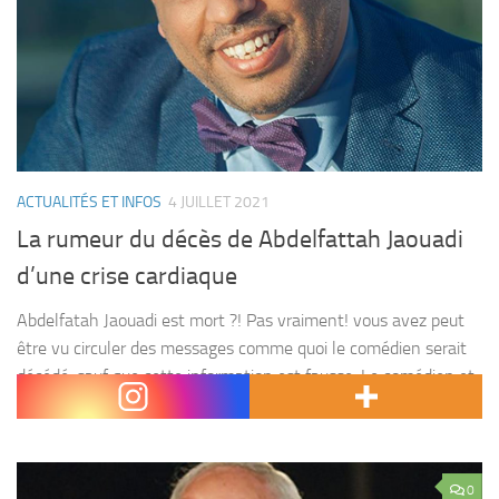
ACTUALITÉS ET INFOS
4 JUILLET 2021
La rumeur du décès de Abdelfattah Jaouadi
d’une crise cardiaque
Abdelfatah Jaouadi est mort ?! Pas vraiment! vous avez peut
être vu circuler des messages comme quoi le comédien serait
décédé, sauf que cette information est fausse. Le comédien et
acteur marocain Abdelfatah Jaouadi...
0