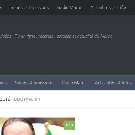
s
Séries et émissions
Radio Maroc
Actualités et Infos
vidéos , TV en ligne , recettes , astuces et actualité du Maroc
ains
Séries et émissions
Radio Maroc
Actualités et Infos
UETÉ :
BOUTAFLIKA
0