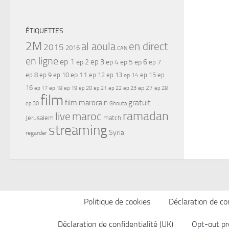
ÉTIQUETTES
2M
al aoula
en direct
2015
2016
CAN
en ligne
ep 1
ep 3
ep 2
ep 4
ep 5
ep 6
ep 7
ep 11
ep 8
ep 9
ep 10
ep 12
ep 13
ep 15
ep
ep 14
16
ep 17
ep 21
ep 27
ep 18
ep 19
ep 20
ep 22
ep 23
ep 28
film
gratuit
film marocain
ep 30
Ghouta
ramadan
maroc
live
Jerusalem
match
streaming
Syria
regarder
Politique de cookies
Déclaration de con
Déclaration de confidentialité (UK)
Opt-out pr