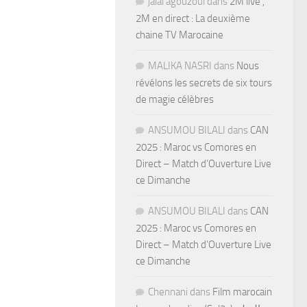
jalal agouzoul
dans
2M live ,
2M en direct : La deuxième
chaine TV Marocaine
MALIKA NASRI
dans
Nous
révélons les secrets de six tours
de magie célèbres
ANSUMOU BILALI
dans
CAN
2025 : Maroc vs Comores en
Direct – Match d’Ouverture Live
ce Dimanche
ANSUMOU BILALI
dans
CAN
2025 : Maroc vs Comores en
Direct – Match d’Ouverture Live
ce Dimanche
Chennani
dans
Film marocain