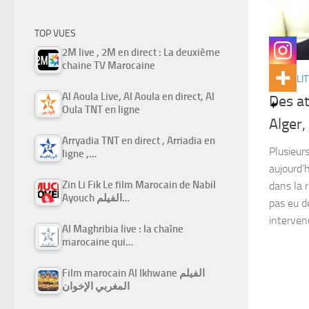
TOP VUES
2M live , 2M en direct : La deuxième
chaine TV Marocaine
ACTUALIT
Al Aoula Live, Al Aoula en direct, Al
Des at
Oula TNT en ligne
Alger,
Arryadia TNT en direct , Arriadia en
Plusieur
ligne ,…
aujourd’
Zin Li Fik Le film Marocain de Nabil
dans la r
Ayouch الفيلم…
pas eu d
intervenu
Al Maghribia live : la chaîne
marocaine qui…
Film marocain Al Ikhwane الفيلم
المغربي الإخوان