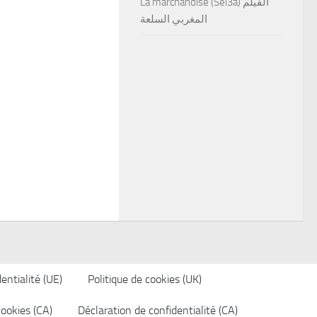
La marchandise (Sel3a) الفيلم
المغربي السلعة
entialité (UE)
Politique de cookies (UK)
cookies (CA)
Déclaration de confidentialité (CA)