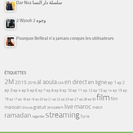
Dar Nsa سلسلة دار النسا
2 Wjouh 2 وجوه
Pourquoi BeReal n’a jamais conquis les utilisateurs
ÉTIQUETTES
2M
al aoula
en direct
en ligne
2015
ep 1
ep 2
2016
CAN
ep 3
ep 4
ep 5
ep 6
ep 7
ep 11
ep 8
ep 9
ep 10
ep 12
ep 13
ep 15
ep
ep 14
film
film
16
ep 17
ep 21
ep 27
ep 18
ep 19
ep 20
ep 22
ep 23
ep 28
ep 30
maroc
live
gratuit
marocain
Jerusalem
match
Ghouta
streaming
ramadan
Syria
regarder