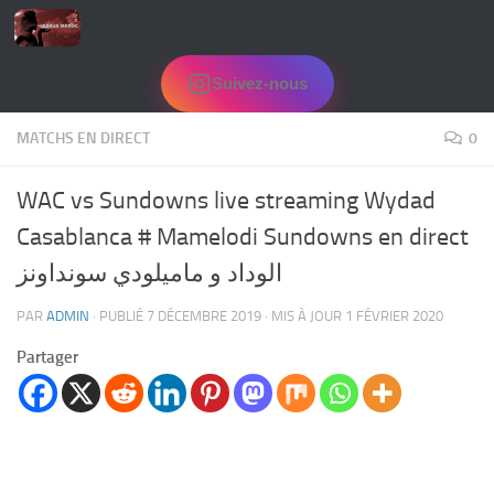
Skip to content
Suivez-nous
MATCHS EN DIRECT
0
WAC vs Sundowns live streaming Wydad
Casablanca # Mamelodi Sundowns en direct
الوداد و ماميلودي سونداونز
PAR
ADMIN
· PUBLIÉ
7 DÉCEMBRE 2019
· MIS À JOUR
1 FÉVRIER 2020
Partager