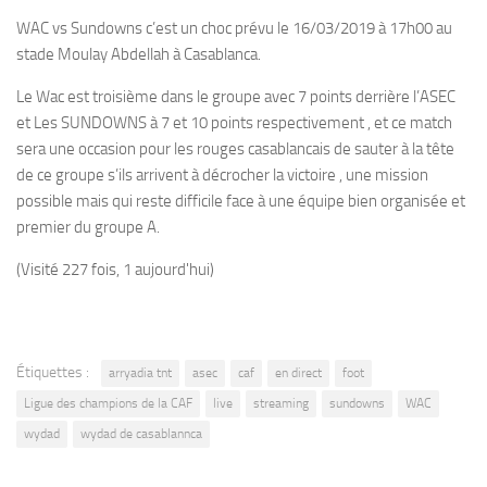
WAC vs Sundowns c’est un choc prévu le 16/03/2019 à 17h00 au
stade Moulay Abdellah à Casablanca.
Le Wac est troisième dans le groupe avec 7 points derrière l’ASEC
et Les SUNDOWNS à 7 et 10 points respectivement , et ce match
sera une occasion pour les rouges casablancais de sauter à la tête
de ce groupe s’ils arrivent à décrocher la victoire , une mission
possible mais qui reste difficile face à une équipe bien organisée et
premier du groupe A.
(Visité 227 fois, 1 aujourd'hui)
Étiquettes :
arryadia tnt
asec
caf
en direct
foot
Ligue des champions de la CAF
live
streaming
sundowns
WAC
wydad
wydad de casablannca