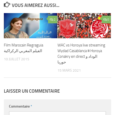
VOUS AIMEREZ AUSSI...
2
0
Film Marocain Regraguia
WAC vs Horoya live streaming
الفيلم المغربي الركراكية
Wydad Casablanca # Horoya
Conakry en direct الوداد و
10 JUILLET 2015
حوريا
15 MARS 2021
LAISSER UN COMMENTAIRE
Commentaire
*