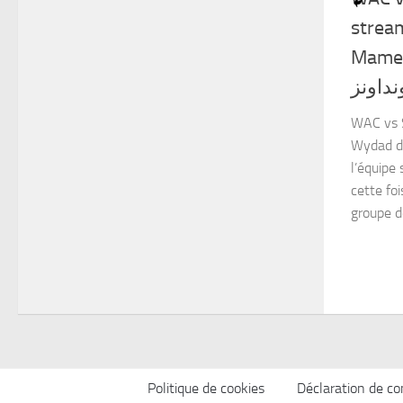
strea
Mamel
نداونز
WAC vs 
Wydad d
l’équipe
cette fo
groupe de
Politique de cookies
Déclaration de con