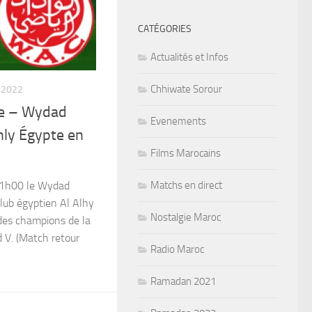
CATÉGORIES
Actualités et Infos
Chhiwate Sorour
 2022
ve – Wydad
Evenements
hly Égypte en
Films Marocains
Matchs en direct
21h00 le Wydad
club égyptien Al Alhy
Nostalgie Maroc
e des champions de la
V. (Match retour
Radio Maroc
Ramadan 2021