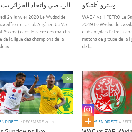
وبيترو أتلتيكو
الرياضي وإتحاد الجزائر بث
edi 24 Janvier 2020 Le Wydad de
WAC 4 vs 1 PETRO Le S
ca affronte le club Algérien USMA
2019 Le Wydad de Casabl
 Al Assima) dans le cadre des matchs
club angolais Petro Luan
e de la ligue des champions de la
matchs de groupe de la l
deux...
de la...
0
EN DIRECT
7 DÉCEMBRE 2019
MATCHS EN DIRECT
4 SEP
s Sundowns live
WAC vs FAR Wyda