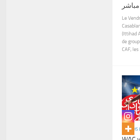
 مباشر
Le Vendr
Casablan
(Ittihad
de group
CAF, les 
MATCHS 
WAC v