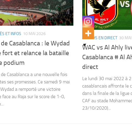
ÉS ET INFOS
10 MAI 2026
MATCHS EN DIRECT
30 MAI
 de Casablanca : le Wydad
WAC vs Al Ahly li
 fort et relance la bataille
Casablanca # Al A
le podium
direct
 de Casablanca a une nouvelle fois
Le lundi 30 mai 2022 à 
tes ses promesses. Ce samedi 9 mai
casablancais affronte le 
 Wydad a remporté une victoire
dans la finale de la ligu
e face au Raja sur le score de 1-0,
CAF au stade Mohammed 
..
23/10/2020)...