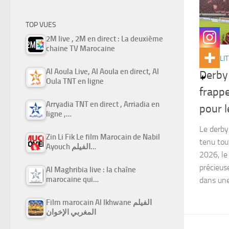
TOP VUES
2M live , 2M en direct : La deuxième
chaine TV Marocaine
ACTUALIT
Al Aoula Live, Al Aoula en direct, Al
Derby
Oula TNT en ligne
frappe
Arryadia TNT en direct , Arriadia en
pour 
ligne ,…
Le derby
Zin Li Fik Le film Marocain de Nabil
tenu tou
Ayouch الفيلم…
2026, le
précieus
Al Maghribia live : la chaîne
marocaine qui…
dans une.
Film marocain Al Ikhwane الفيلم
المغربي الإخوان