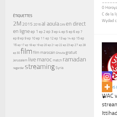
______
0 Horoya
C de la 
ÉTIQUETTES
Wydad ca
2M
al aoula
en direct
2015
2016
CAN
en ligne
ep 1
ep 3
ep 2
ep 4
ep 5
ep 6
ep 7
ep 11
ep 8
ep 9
ep 10
ep 12
ep 13
ep 15
ep
ep 14
16
ep 17
ep 21
ep 27
ep 18
ep 19
ep 20
ep 22
ep 23
ep 28
film
gratuit
film marocain
ep 30
Ghouta
ramadan
maroc
live
Jerusalem
match
streaming
Syria
regarder
MATCHS 
WAC v
strea
Ittihad 