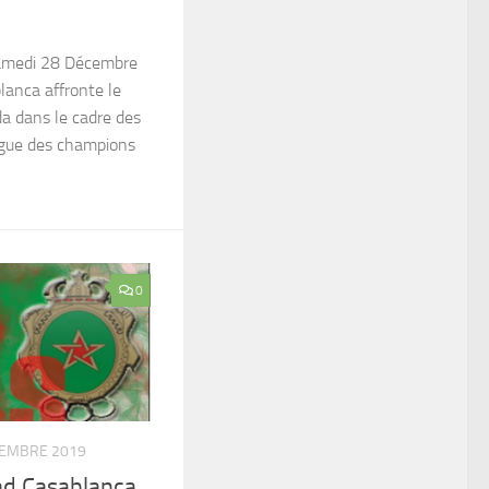
amedi 28 Décembre
anca affronte le
da dans le cadre des
igue des champions
0
TEMBRE 2019
d Casablanca