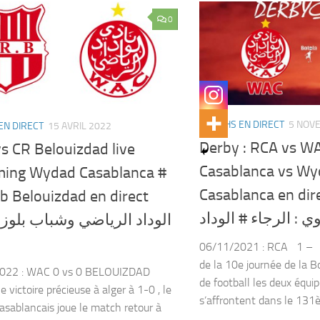
0
MATCHS EN DIRECT
5 NOV
EN DIRECT
15 AVRIL 2022
Derby : RCA vs W
s CR Belouizdad live
Casablanca vs Wy
ming Wydad Casablanca #
Casablanca en direct بي
b Belouizdad en direct
ي : الرجاء # الوداد
الوداد الرياضي وشباب بلوز
06/11/2021 : RCA 1 – 
de la 10e journée de la B
022 : WAC 0 vs 0 BELOUIZDAD
de football les deux équi
 victoire précieuse à alger à 1-0 , le
s’affrontent dans le 131è
sablancais joue le match retour à