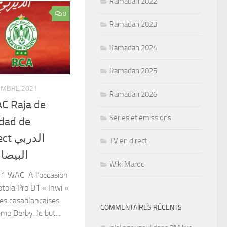
Ramadan 2022
0
Ramadan 2023
Ramadan 2024
Ramadan 2025
EMBRE 2021
Ramadan 2026
AC Raja de
Séries et émissions
dad de
الدر
TV en direct
البيضاو
Wiki Maroc
1 WAC À l’occasion
otola Pro D1 « Inwi »
pes casablancaises
COMMENTAIRES RÉCENTS
me Derby. le but...