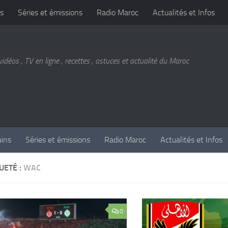
s
Séries et émissions
Radio Maroc
Actualités et Infos
vidéos , TV en ligne , recettes , astuces et actualité du Maroc
ains
Séries et émissions
Radio Maroc
Actualités et Infos
UETÉ :
WAC
0