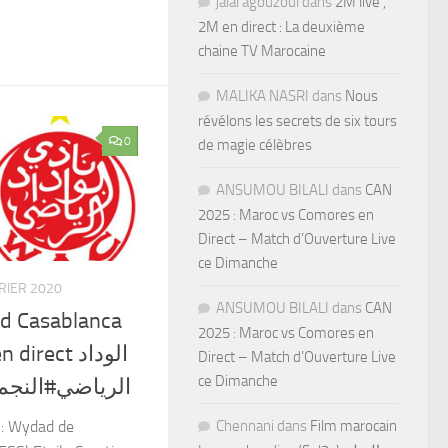
jalal agouzoul
dans
2M live ,
2M en direct : La deuxième
chaine TV Marocaine
MALIKA NASRI
dans
Nous
révélons les secrets de six tours
0
de magie célèbres
ANSUMOU BILALI
dans
CAN
2025 : Maroc vs Comores en
Direct – Match d’Ouverture Live
ce Dimanche
RIER 2020
ANSUMOU BILALI
dans
CAN
d Casablanca
2025 : Maroc vs Comores en
rect الوداد
Direct – Match d’Ouverture Live
ce Dimanche
الرياضي#النجم
 : Wydad de
Chennani
dans
Film marocain