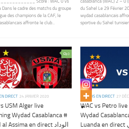
____________ Score : WAC 0 vs
casablanca (WAC) 2 – 0 (
 Dans le cadre des matchs du groupe
du Sahel Le 29 Février 
ligue des champions de la CAF, le
wydad casablancais affron
sablancais affronte le club...
sportive du Sahel tunisien.
0
EN DIRECT
24 JANVIER 2020
MATCHS EN DIRECT
27 DÉ
s USM Alger live
WAC vs Petro live
ming Wydad Casablanca #
Wydad Casablanca
Luanda en direct الوداد الرياضي
al Assima en direct الوداد