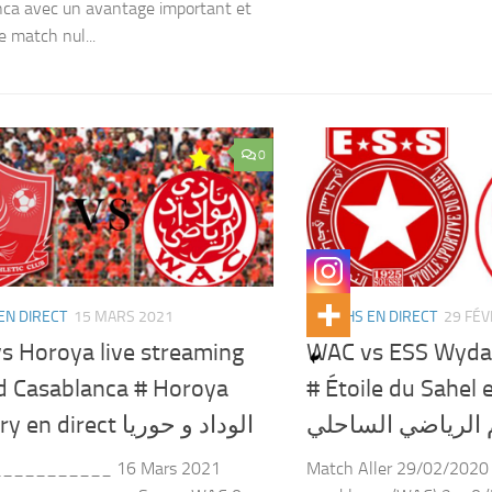
ca avec un avantage important et
e match nul...
0
EN DIRECT
15 MARS 2021
MATCHS EN DIRECT
29 FÉV
s Horoya live streaming
WAC vs ESS Wyda
 Casablanca # Horoya
# Étoile du Sahel en di
 الرياضي الساحلي
Conakry en direct الوداد و حوريا
__________ 16 Mars 2021
Match Aller 29/02/2020