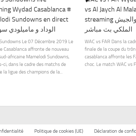
ming Wydad Casablanca #
vs Al Jaych Al Mala
odi Sundowns en direct
streaming الوداد الرياضي والجيش
الملكي بث مباشر
الوداد و ماميلودي سو
Sundowns Le 07 Décembre 2019 Le
WAC vs FAR Dans la cad
e Casablanca affronte de nouveau
finale de la coupe du trô
 sud-africaine Mamelodi Sundowns,
casablanca affronte les 
is-ci, dans le cadre des matchs de
choc. Le match WAC vs FA
 la ligue des champions de la...
fidentialité
Politique de cookies (UE)
Déclaration de confid