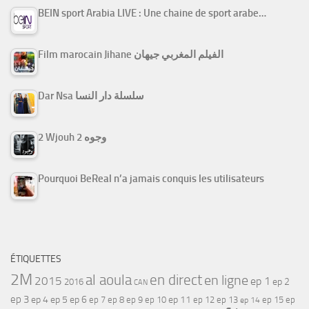
BEIN sport Arabia LIVE : Une chaine de sport arabe…
Film marocain Jihane الفيلم المغربي جيهان
Dar Nsa سلسلة دار النسا
2 Wjouh 2 وجوه
Pourquoi BeReal n’a jamais conquis les utilisateurs
ÉTIQUETTES
2M
al aoula
en direct
en ligne
2015
ep 1
ep 2
2016
CAN
ep 3
ep 4
ep 5
ep 6
ep 7
ep 11
ep 8
ep 9
ep 10
ep 12
ep 13
ep 15
ep
ep 14