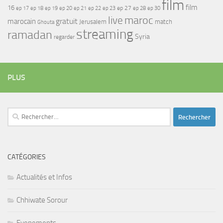
film
film
16
ep 17
ep 21
ep 27
ep 18
ep 19
ep 20
ep 22
ep 23
ep 28
ep 30
maroc
live
gratuit
marocain
Jerusalem
match
Ghouta
streaming
ramadan
Syria
regarder
PLUS
Rechercher :
CATÉGORIES
Actualités et Infos
Chhiwate Sorour